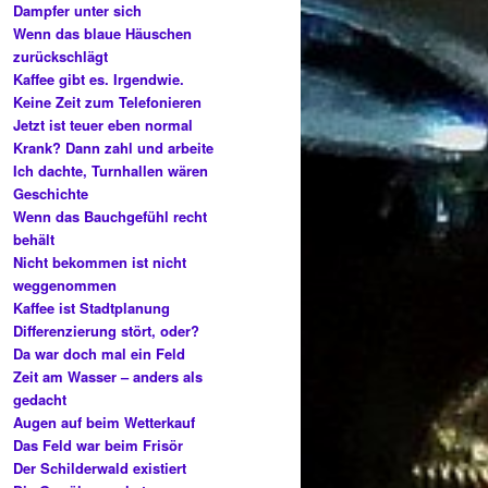
Dampfer unter sich
Wenn das blaue Häuschen
zurückschlägt
Kaffee gibt es. Irgendwie.
Keine Zeit zum Telefonieren
Jetzt ist teuer eben normal
Krank? Dann zahl und arbeite
Ich dachte, Turnhallen wären
Geschichte
Wenn das Bauchgefühl recht
behält
Nicht bekommen ist nicht
weggenommen
Kaffee ist Stadtplanung
Differenzierung stört, oder?
Da war doch mal ein Feld
Zeit am Wasser – anders als
gedacht
Augen auf beim Wetterkauf
Das Feld war beim Frisör
Der Schilderwald existiert