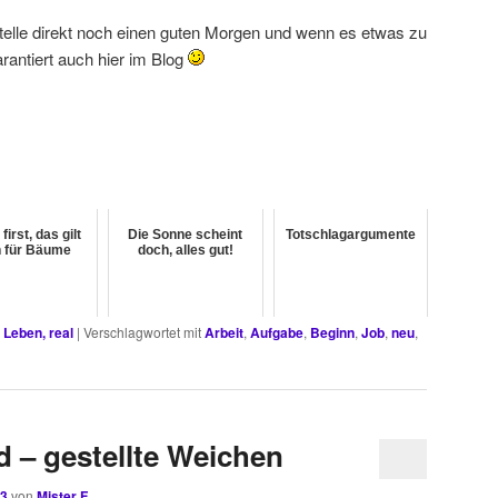
elle direkt noch einen guten Morgen und wenn es etwas zu
arantiert auch hier im Blog
first, das gilt
Die Sonne scheint
Totschlagargumente
 für Bäume
doch, alles gut!
,
Leben, real
|
Verschlagwortet mit
Arbeit
,
Aufgabe
,
Beginn
,
Job
,
neu
,
d – gestellte Weichen
23
von
Mister F.