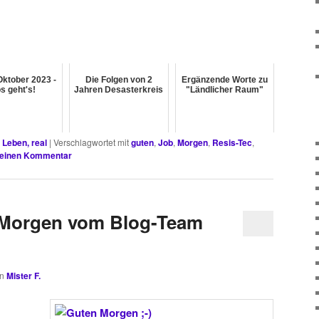
Oktober 2023 -
Die Folgen von 2
Ergänzende Worte zu
s geht's!
Jahren Desasterkreis
"Ländlicher Raum"
,
Leben, real
|
Verschlagwortet mit
guten
,
Job
,
Morgen
,
Resis-Tec
,
 einen Kommentar
n Morgen vom Blog-Team
on
Mister F.