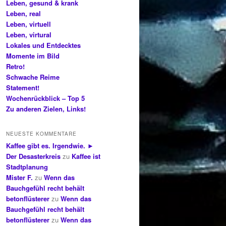
Leben, gesund & krank
Leben, real
Leben, virtuell
Leben, virtural
Lokales und Entdecktes
Momente im Bild
Retro!
Schwache Reime
Statement!
Wochenrückblick – Top 5
Zu anderen Zielen, Links!
NEUESTE KOMMENTARE
Kaffee gibt es. Irgendwie. ►
Der Desasterkreis
zu
Kaffee ist
Stadtplanung
Mister F.
zu
Wenn das
Bauchgefühl recht behält
betonflüsterer
zu
Wenn das
Bauchgefühl recht behält
betonflüsterer
zu
Wenn das