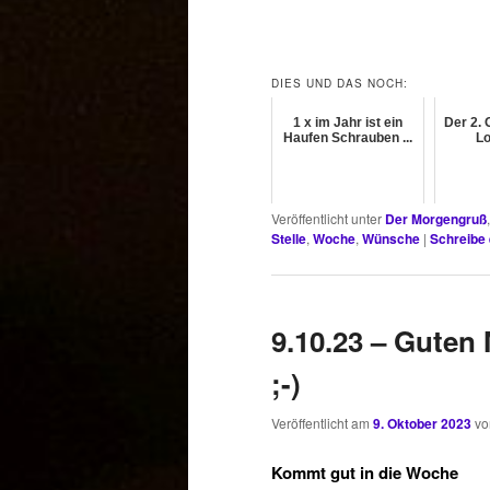
DIES UND DAS NOCH:
1 x im Jahr ist ein
Der 2. 
Haufen Schrauben ...
Lo
Veröffentlicht unter
Der Morgengruß
Stelle
,
Woche
,
Wünsche
|
Schreibe
9.10.23 – Gute
;-)
Veröffentlicht am
9. Oktober 2023
v
Kommt gut in die Woche