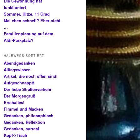
Die Gewöhnung hat
funktioniert
Sommer, Hitze, 11 Grad
Mal eben schnell? Eher nicht
…
Familienplanung auf dem
Aldi-Parkplatz?
HALBWEGS SORTIERT:
Abendgedanken
Alltagswissen
Artikel, die noch offen sind!
Aufgeschnappt!
Der liebe Straßenverkehr
Der Morgengruß
Ersthaftes!
Fimmel und Macken
Gedanken, philosophisch
Gedanken, Reflektion
Gedanken, surreal
Kopf->Tisch