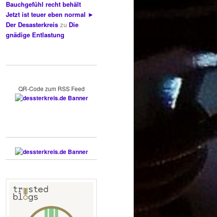
Bauchgefühl recht behält
Jetzt ist teuer eben normal ►
Der Desasterkreis
zu
Die
gnädige Entlastung
QR-Code zum RSS Feed