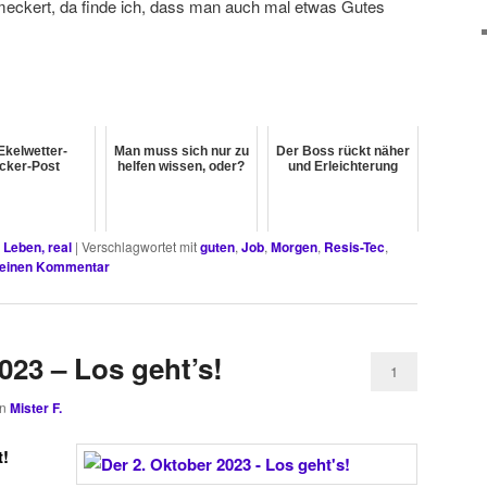
gemeckert, da finde ich, dass man auch mal etwas Gutes
Ekelwetter-
Man muss sich nur zu
Der Boss rückt näher
cker-Post
helfen wissen, oder?
und Erleichterung
,
Leben, real
|
Verschlagwortet mit
guten
,
Job
,
Morgen
,
Resis-Tec
,
 einen Kommentar
023 – Los geht’s!
1
on
Mister F.
t!