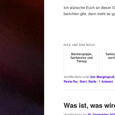
Ich wünsche Euch an dieser St
berichten gibt, dann steht es g
DIES UND DAS NOCH:
Männergrippe,
Safety 
Spritpreise und
auch
Timing
Veröffentlicht unter
Der Morgengruß
Resis-Tec
,
Start
,
Stelle
|
1
Antwort
Was ist, was wir
Veröffentlicht am
20. September 20