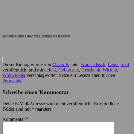
Manchmal muss man was Verrücktes machen!
Dieser Eintrag wurde von
Mister F.
unter
Kopf->Tisch
,
Leben, real
veröffentlicht und mit
defekt
,
Geburtstag
,
Geschenk
,
Wickler
,
Wollwickler
verschlagwortet. Setze ein Lesezeichen für den
Permalink
.
Schreibe einen Kommentar
Deine E-Mail-Adresse wird nicht veröffentlicht.
Erforderliche
Felder sind mit
*
markiert
Kommentar
*