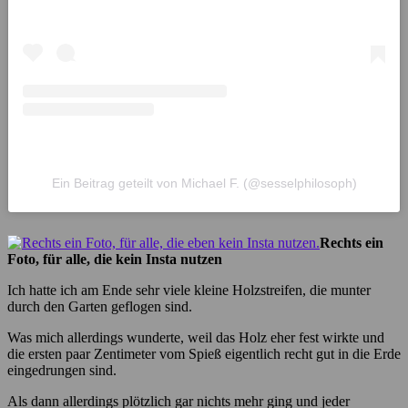
Ein Beitrag geteilt von Michael F. (@sesselphilosoph)
Rechts ein
Foto, für alle, die kein Insta nutzen
Ich hatte ich am Ende sehr viele kleine Holzstreifen, die munter
durch den Garten geflogen sind.
Was mich allerdings wunderte, weil das Holz eher fest wirkte und
die ersten paar Zentimeter vom Spieß eigentlich recht gut in die Erde
eingedrungen sind.
Als dann allerdings plötzlich gar nichts mehr ging und jeder