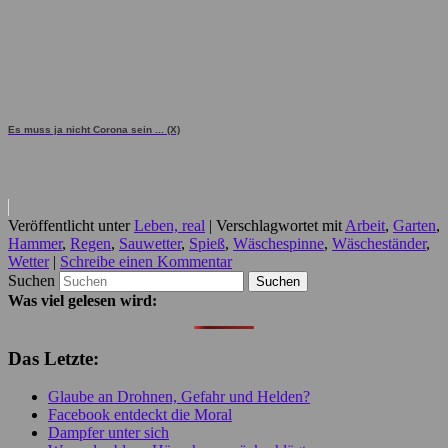
Es muss ja nicht Corona sein ... (X)
Veröffentlicht unter
Leben, real
|
Verschlagwortet mit
Arbeit
,
Garten
,
Hammer
,
Regen
,
Sauwetter
,
Spieß
,
Wäschespinne
,
Wäscheständer
,
Wetter
|
Schreibe einen Kommentar
Suchen
Was viel gelesen wird:
Das Letzte:
Glaube an Drohnen, Gefahr und Helden?
Facebook entdeckt die Moral
Dampfer unter sich