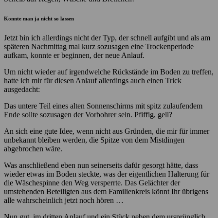
Konnte man ja nicht so lassen
Jetzt bin ich allerdings nicht der Typ, der schnell aufgibt und als am
späteren Nachmittag mal kurz sozusagen eine Trockenperiode
aufkam, konnte er beginnen, der neue Anlauf.
Um nicht wieder auf irgendwelche Rückstände im Boden zu treffen,
hatte ich mir für diesen Anlauf allerdings auch einen Trick
ausgedacht:
Das untere Teil eines alten Sonnenschirms mit spitz zulaufendem
Ende sollte sozusagen der Vorbohrer sein. Pfiffig, gell?
An sich eine gute Idee, wenn nicht aus Gründen, die mir für immer
unbekannt bleiben werden, die Spitze von dem Mistdingen
abgebrochen wäre.
Was anschließend eben nun seinerseits dafür gesorgt hätte, dass
wieder etwas im Boden steckte, was der eigentlichen Halterung für
die Wäschespinne den Weg versperrte. Das Gelächter der
umstehenden Beteiligten aus dem Familienkreis könnt Ihr übrigens
alle wahrscheinlich jetzt noch hören …
Nun gut, im dritten Anlauf und ein Stück neben dem ursprünglich