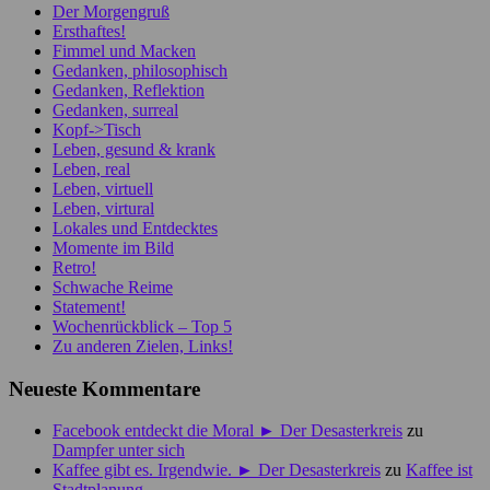
Der Morgengruß
Ersthaftes!
Fimmel und Macken
Gedanken, philosophisch
Gedanken, Reflektion
Gedanken, surreal
Kopf->Tisch
Leben, gesund & krank
Leben, real
Leben, virtuell
Leben, virtural
Lokales und Entdecktes
Momente im Bild
Retro!
Schwache Reime
Statement!
Wochenrückblick – Top 5
Zu anderen Zielen, Links!
Neueste Kommentare
Facebook entdeckt die Moral ► Der Desasterkreis
zu
Dampfer unter sich
Kaffee gibt es. Irgendwie. ► Der Desasterkreis
zu
Kaffee ist
Stadtplanung