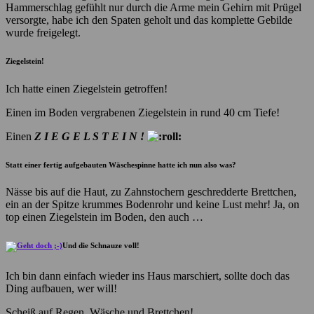
Hammerschlag gefühlt nur durch die Arme mein Gehirn mit Prügel
versorgte, habe ich den Spaten geholt und das komplette Gebilde
wurde freigelegt.
Ziegelstein!
Ich hatte einen Ziegelstein getroffen!
Einen im Boden vergrabenen Ziegelstein in rund 40 cm Tiefe!
Einen
Z I E G E L S T E I N !
Statt einer fertig aufgebauten Wäschespinne hatte ich nun also was?
Nässe bis auf die Haut, zu Zahnstochern geschredderte Brettchen,
ein an der Spitze krummes Bodenrohr und keine Lust mehr! Ja, on
top einen Ziegelstein im Boden, den auch …
Und die
Schnauze voll!
Ich bin dann einfach wieder ins Haus marschiert, sollte doch das
Ding aufbauen, wer will!
Scheiß auf Regen, Wäsche und Brettchen!