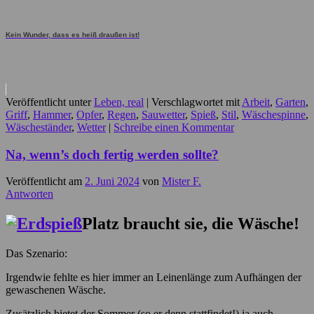
Kein Wunder, dass es heiß draußen ist!
Veröffentlicht unter
Leben, real
|
Verschlagwortet mit
Arbeit
,
Garten
,
Griff
,
Hammer
,
Opfer
,
Regen
,
Sauwetter
,
Spieß
,
Stil
,
Wäschespinne
,
Wäscheständer
,
Wetter
|
Schreibe einen Kommentar
Na, wenn’s doch fertig werden sollte?
Veröffentlicht am
2. Juni 2024
von
Mister F.
Antworten
Platz braucht sie, die Wäsche!
Das Szenario:
Irgendwie fehlte es hier immer an Leinenlänge zum Aufhängen der
gewaschenen Wäsche.
Zusätzlich bietet der Sommer (so er denn stattfindet!) ja auch