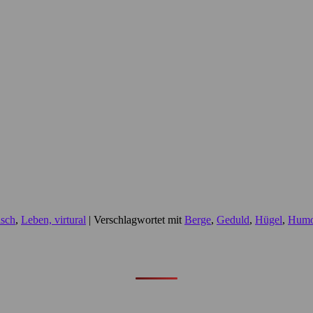
sch
,
Leben, virtural
|
Verschlagwortet mit
Berge
,
Geduld
,
Hügel
,
Humo