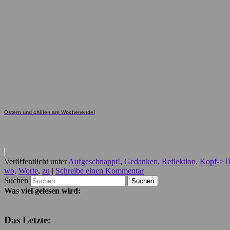
Ostern und chillen am Wochenende!
Veröffentlicht unter
Aufgeschnappt!
,
Gedanken, Reflektion
,
Kopf->Ti
wo
,
Worte
,
zu
|
Schreibe einen Kommentar
Suchen
Was viel gelesen wird:
Das Letzte: