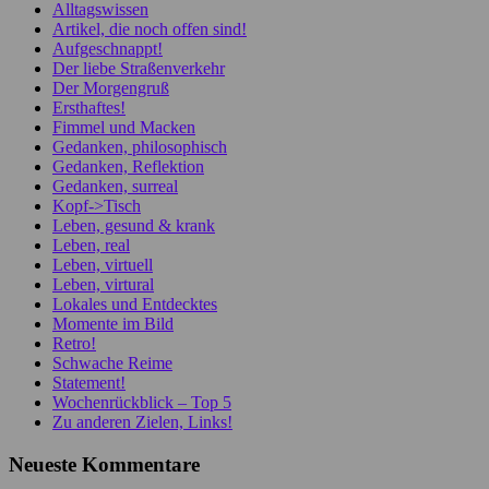
Alltagswissen
Artikel, die noch offen sind!
Aufgeschnappt!
Der liebe Straßenverkehr
Der Morgengruß
Ersthaftes!
Fimmel und Macken
Gedanken, philosophisch
Gedanken, Reflektion
Gedanken, surreal
Kopf->Tisch
Leben, gesund & krank
Leben, real
Leben, virtuell
Leben, virtural
Lokales und Entdecktes
Momente im Bild
Retro!
Schwache Reime
Statement!
Wochenrückblick – Top 5
Zu anderen Zielen, Links!
Neueste Kommentare