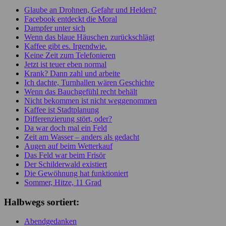
Glaube an Drohnen, Gefahr und Helden?
Facebook entdeckt die Moral
Dampfer unter sich
Wenn das blaue Häuschen zurückschlägt
Kaffee gibt es. Irgendwie.
Keine Zeit zum Telefonieren
Jetzt ist teuer eben normal
Krank? Dann zahl und arbeite
Ich dachte, Turnhallen wären Geschichte
Wenn das Bauchgefühl recht behält
Nicht bekommen ist nicht weggenommen
Kaffee ist Stadtplanung
Differenzierung stört, oder?
Da war doch mal ein Feld
Zeit am Wasser – anders als gedacht
Augen auf beim Wetterkauf
Das Feld war beim Frisör
Der Schilderwald existiert
Die Gewöhnung hat funktioniert
Sommer, Hitze, 11 Grad
Halbwegs sortiert:
Abendgedanken