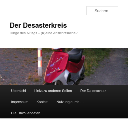
Zum
primären
Such
Inhalt
springen
Der Desasterkreis
Dinge des Alltags – (K)eine Ansichtssache?
Hauptmenü
Übersicht
Links zu anderen Seiten
Der Datenschutz
Impressum
Kontakt
Nutzung durch …
Die Unvollendeten