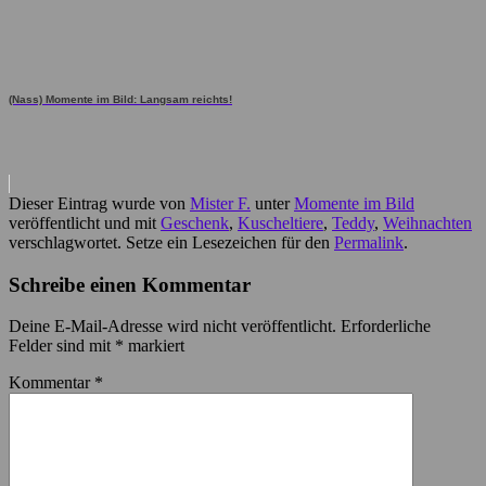
(Nass) Momente im Bild: Langsam reichts!
Dieser Eintrag wurde von
Mister F.
unter
Momente im Bild
veröffentlicht und mit
Geschenk
,
Kuscheltiere
,
Teddy
,
Weihnachten
verschlagwortet. Setze ein Lesezeichen für den
Permalink
.
Schreibe einen Kommentar
Deine E-Mail-Adresse wird nicht veröffentlicht.
Erforderliche
Felder sind mit
*
markiert
Kommentar
*