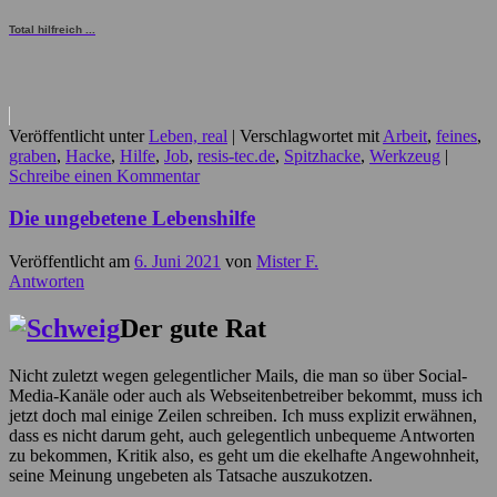
Total hilfreich ...
Veröffentlicht unter
Leben, real
|
Verschlagwortet mit
Arbeit
,
feines
,
graben
,
Hacke
,
Hilfe
,
Job
,
resis-tec.de
,
Spitzhacke
,
Werkzeug
|
Schreibe einen Kommentar
Die ungebetene Lebenshilfe
Veröffentlicht am
6. Juni 2021
von
Mister F.
Antworten
Der gute Rat
Nicht zuletzt wegen gelegentlicher Mails, die man so über Social-
Media-Kanäle oder auch als Webseitenbetreiber bekommt, muss ich
jetzt doch mal einige Zeilen schreiben. Ich muss explizit erwähnen,
dass es nicht darum geht, auch gelegentlich unbequeme Antworten
zu bekommen, Kritik also, es geht um die ekelhafte Angewohnheit,
seine Meinung ungebeten als Tatsache auszukotzen.