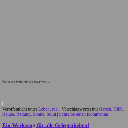
Wenn die Mühe für die Katz' war ...
Veröffentlicht unter
Leben, real
|
Verschlagwortet mit
Garten
,
Hilfe
,
Raupe
,
Rettung
,
Sonne
,
Stuhl
|
Schreibe einen Kommentar
Ein Werkzeug für alle Gelegenheiten!