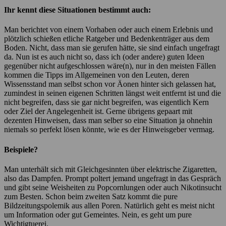
Ihr kennt diese Situationen bestimmt auch:
Man berichtet von einem Vorhaben oder auch einem Erlebnis und
plötzlich schießen etliche Ratgeber und Bedenkenträger aus dem
Boden. Nicht, dass man sie gerufen hätte, sie sind einfach ungefragt
da. Nun ist es auch nicht so, dass ich (oder andere) guten Ideen
gegenüber nicht aufgeschlossen wäre(n), nur in den meisten Fällen
kommen die Tipps im Allgemeinen von den Leuten, deren
Wissensstand man selbst schon vor Äonen hinter sich gelassen hat,
zumindest in seinen eigenen Schritten längst weit entfernt ist und die
nicht begreifen, dass sie gar nicht begreifen, was eigentlich Kern
oder Ziel der Angelegenheit ist. Gerne übrigens gepaart mit
dezenten Hinweisen, dass man selber so eine Situation ja ohnehin
niemals so perfekt lösen könnte, wie es der Hinweisgeber vermag.
Beispiele?
Man unterhält sich mit Gleichgesinnten über elektrische Zigaretten,
also das Dampfen. Prompt poltert jemand ungefragt in das Gespräch
und gibt seine Weisheiten zu Popcornlungen oder auch Nikotinsucht
zum Besten. Schon beim zweiten Satz kommt die pure
Bildzeitungspolemik aus allen Poren. Natürlich geht es meist nicht
um Information oder gut Gemeintes. Nein, es geht um pure
Wichtigtuerei.