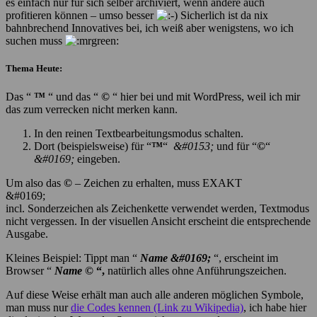
es einfach nur für sich selber archiviert, wenn andere auch
profitieren können – umso besser
Sicherlich ist da nix
bahnbrechend Innovatives bei, ich weiß aber wenigstens, wo ich
suchen muss
Thema Heute:
Das “
™
“ und das “
©
“ hier bei und mit WordPress, weil ich mir
das zum verrecken nicht merken kann.
In den reinen Textbearbeitungsmodus schalten.
Dort (beispielsweise) für “
™
“
&#0153;
und für “
©
“
&#0169;
eingeben.
Um also das
©
– Zeichen zu erhalten, muss EXAKT
&#0169;
incl. Sonderzeichen als Zeichenkette verwendet werden, Textmodus
nicht vergessen. In der visuellen Ansicht erscheint die entsprechende
Ausgabe.
Kleines Beispiel: Tippt man “
Name &#0169;
“, erscheint im
Browser “
Name
©
“,
natürlich alles ohne Anführungszeichen.
Auf diese Weise erhält man auch alle anderen möglichen Symbole,
man muss nur
die Codes kennen (Link zu Wikipedia)
, ich habe hier