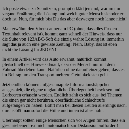
Ich poste etwas zu Schnitzeln, prompt erklärt jemand, warum nur
vegane Ernährung die Lösung und welch guter Mensch sie oder er
doch ist. Nun, für mich bist Du das aber deswegen noch lange nicht!
Man erwähnt den Virenscanner am PC (ohne, dass dies für den
Textinhalt relevant ist), kommt ganz schnell der Hinweis, dass nur
die Suite von 123ABC-Soft die einzig wahre Lösung ist, immerhin
sagt das ja auch eine gewisse Zeitung! Nein, Baby, das ist eben
nicht die Lösung für JEDEN!
In einem Artikel wird das Auto erwähnt, natürlich kommt
pfeilschnell der Hinweis darauf, dass der Mensch nur mit dem
Fahrrad überleben kann. Natürlich ohne darauf einzugehen, dass es
im Beitrag um den Transport mehrere Getränkekisten geht.
Jetzt endlich können aufgeschnappte Informationshäppchen
ausgespielt, die eigene unglaubliche Überlegenheit bewiesen und
Lorbeeren erhascht werden. Endlich zahlt es sich aus, bei Themen,
die einen gar nicht berühren, oberflächliche Schlachtrufe
aufgefangen zu haben. Bohrt man bei diesen Leuten allerdings nach,
durchstößt man sofort die Hülle und innen ist alles hohl.
Überhaupt sollten einige Menschen sich vor Augen führen, dass ein
geschriebener Text nicht automatisch zur Diskussion auffordert!