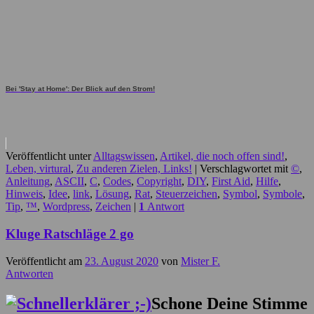
Bei 'Stay at Home': Der Blick auf den Strom!
Veröffentlicht unter
Alltagswissen
,
Artikel, die noch offen sind!
,
Leben, virtural
,
Zu anderen Zielen, Links!
|
Verschlagwortet mit
©
,
Anleitung
,
ASCII
,
C
,
Codes
,
Copyright
,
DIY
,
First Aid
,
Hilfe
,
Hinweis
,
Idee
,
link
,
Lösung
,
Rat
,
Steuerzeichen
,
Symbol
,
Symbole
,
Tip
,
™
,
Wordpress
,
Zeichen
|
1
Antwort
Kluge Ratschläge 2 go
Veröffentlicht am
23. August 2020
von
Mister F.
Antworten
Schone Deine Stimme