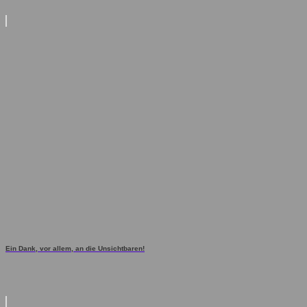
Ein Dank, vor allem, an die Unsichtbaren!