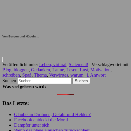
Von Bergen und Hügeln ...
Veröffentlicht unter
Leben, virtural
,
Statement!
|
Verschlagwortet mit
Blog
,
bloggen
,
Gedanken
,
Laune
,
Lesen
,
Lust
,
Motivation
,
schreiben
,
Spaß
,
Thema
,
Verwirrtes
,
warum
|
1
Antwort
Suchen
Was viel gelesen wird:
Das Letzte:
Glaube an Drohnen, Gefahr und Helden?
Facebook entdeckt die Moral
Dampfer unter sich
Wenn das blaue Häuschen zurückschlägt