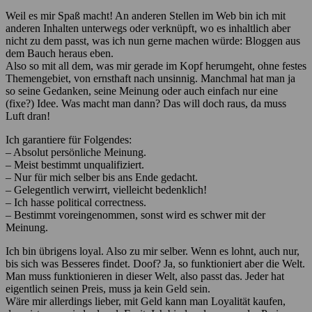
Weil es mir Spaß macht! An anderen Stellen im Web bin ich mit
anderen Inhalten unterwegs oder verknüpft, wo es inhaltlich aber
nicht zu dem passt, was ich nun gerne machen würde: Bloggen aus
dem Bauch heraus eben.
Also so mit all dem, was mir gerade im Kopf herumgeht, ohne festes
Themengebiet, von ernsthaft nach unsinnig. Manchmal hat man ja
so seine Gedanken, seine Meinung oder auch einfach nur eine
(fixe?) Idee. Was macht man dann? Das will doch raus, da muss
Luft dran!
Ich garantiere für Folgendes:
– Absolut persönliche Meinung.
– Meist bestimmt unqualifiziert.
– Nur für mich selber bis ans Ende gedacht.
– Gelegentlich verwirrt, vielleicht bedenklich!
– Ich hasse political correctness.
– Bestimmt voreingenommen, sonst wird es schwer mit der
Meinung.
Ich bin übrigens loyal. Also zu mir selber. Wenn es lohnt, auch nur,
bis sich was Besseres findet. Doof? Ja, so funktioniert aber die Welt.
Man muss funktionieren in dieser Welt, also passt das. Jeder hat
eigentlich seinen Preis, muss ja kein Geld sein.
Wäre mir allerdings lieber, mit Geld kann man Loyalität kaufen,