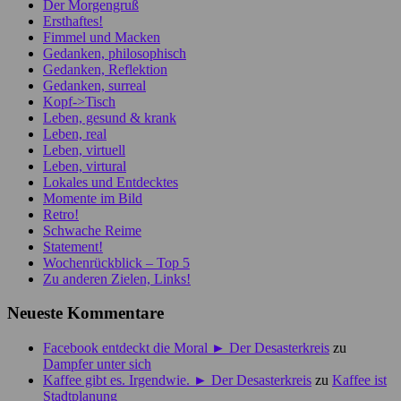
Der Morgengruß
Ersthaftes!
Fimmel und Macken
Gedanken, philosophisch
Gedanken, Reflektion
Gedanken, surreal
Kopf->Tisch
Leben, gesund & krank
Leben, real
Leben, virtuell
Leben, virtural
Lokales und Entdecktes
Momente im Bild
Retro!
Schwache Reime
Statement!
Wochenrückblick – Top 5
Zu anderen Zielen, Links!
Neueste Kommentare
Facebook entdeckt die Moral ► Der Desasterkreis
zu
Dampfer unter sich
Kaffee gibt es. Irgendwie. ► Der Desasterkreis
zu
Kaffee ist
Stadtplanung