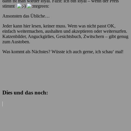
dann ist man wieder loyal. Fazit: Ich bin loyal – wenn der Preis
stimmt
Ansonsten das Übliche…
Jeder kann hier lesen, keiner muss. Wem was nicht passt OK,
einfach weitermachen, aushalten und akzeptieren oder weitersurfen.
Katzenbilder, Anguckgirlies, Gesichtsbuch, Zwitschern – gibt genug
zum Austoben.
Was kommt als Nächstes? Wüsste ich auch gerne, ich schau‘ mal!
Dies und das noch: