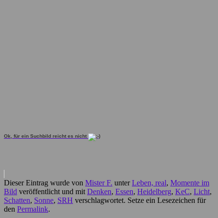
Ok, für ein Suchbild reicht es nicht
Dieser Eintrag wurde von
Mister F.
unter
Leben, real
,
Momente im
Bild
veröffentlicht und mit
Denken
,
Essen
,
Heidelberg
,
KeC
,
Licht
,
Schatten
,
Sonne
,
SRH
verschlagwortet. Setze ein Lesezeichen für
den
Permalink
.