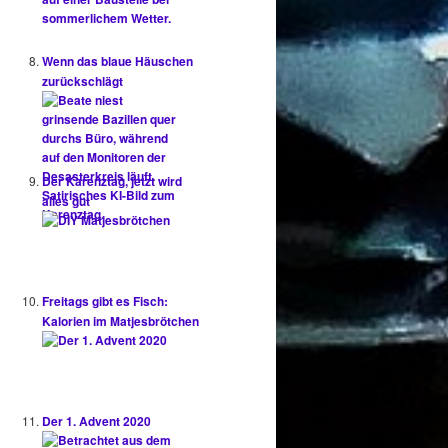
Wenn das blaue Häuschen
zurückschlägt
Der Karenztag, jetzt wird
alles gut
Freitags gibt es Fisch:
Kalorien im Matjesbrötchen
Der 1. Advent 2020