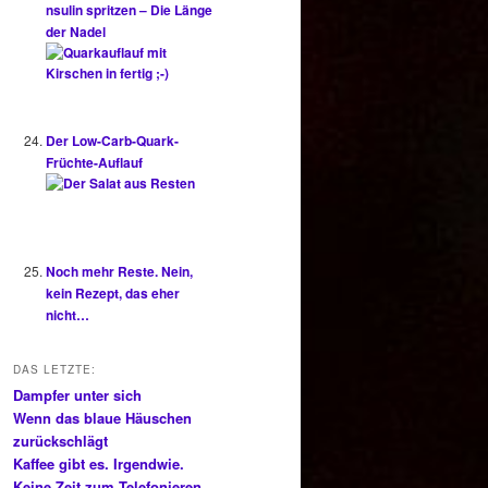
nsulin spritzen – Die Länge
der Nadel
Der Low-Carb-Quark-
Früchte-Auflauf
Noch mehr Reste. Nein,
kein Rezept, das eher
nicht…
DAS LETZTE:
Dampfer unter sich
Wenn das blaue Häuschen
zurückschlägt
Kaffee gibt es. Irgendwie.
Keine Zeit zum Telefonieren