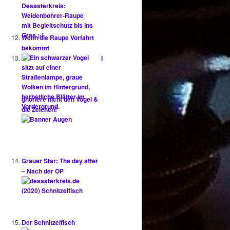
Wenn die Raupe Vorfahrt
bekommt
I
gnoriere nicht den Vogel &
die Zeichen!
Grauer Star: The day after
– Nach der OP
Der Schnitzelfisch