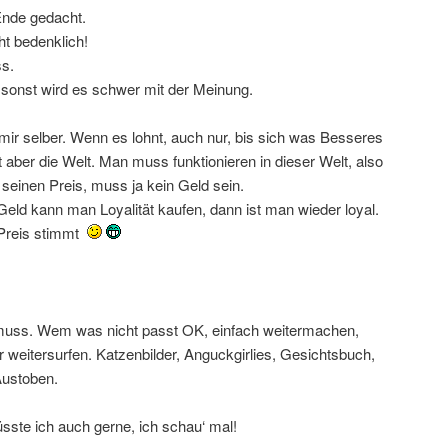
Ende gedacht.
cht bedenklich!
ss.
onst wird es schwer mit der Meinung.
u mir selber. Wenn es lohnt, auch nur, bis sich was Besseres
rt aber die Welt. Man muss funktionieren in dieser Welt, also
 seinen Preis, muss ja kein Geld sein.
 Geld kann man Loyalität kaufen, dann ist man wieder loyal.
r Preis stimmt
r muss. Wem was nicht passt OK, einfach weitermachen,
 weitersurfen. Katzenbilder, Anguckgirlies, Gesichtsbuch,
Austoben.
te ich auch gerne, ich schau‘ mal!