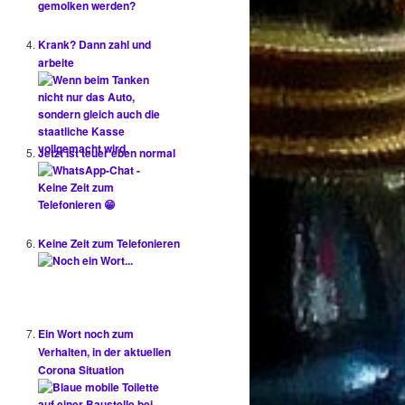
Krank? Dann zahl und
arbeite
Jetzt ist teuer eben normal
Keine Zeit zum Telefonieren
Ein Wort noch zum
Verhalten, in der aktuellen
Corona Situation