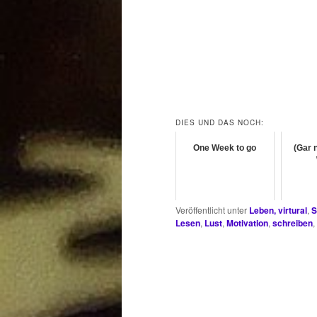
DIES UND DAS NOCH:
One Week to go
(Gar n
Veröffentlicht unter
Leben, virtural
,
S
Lesen
,
Lust
,
Motivation
,
schreiben
,