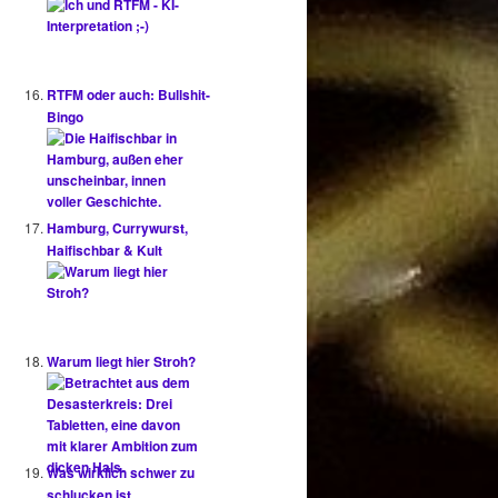
RTFM oder auch: Bullshit-
Bingo
Hamburg, Currywurst,
Haifischbar & Kult
Warum liegt hier Stroh?
Was wirklich schwer zu
schlucken ist