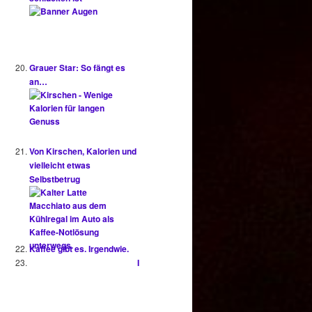
Grauer Star: So fängt es
an…
Von Kirschen, Kalorien und
vielleicht etwas
Selbstbetrug
Kaffee gibt es. Irgendwie.
I