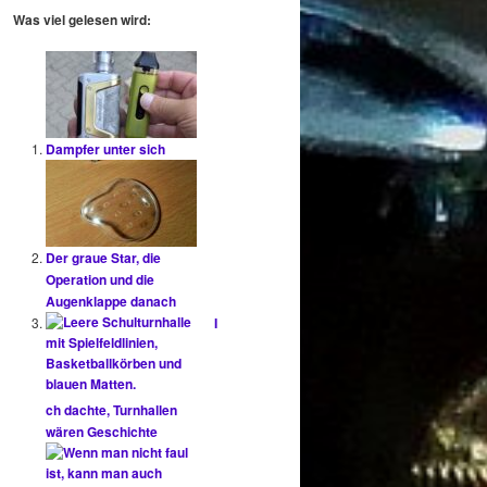
h
Was viel gelesen wird:
e
n
Dampfer unter sich
Der graue Star, die
Operation und die
Augenklappe danach
I
ch dachte, Turnhallen
wären Geschichte