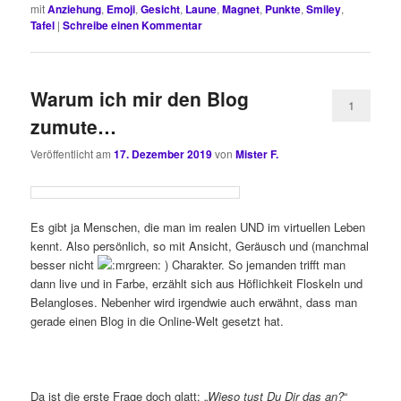
mit
Anziehung
,
Emoji
,
Gesicht
,
Laune
,
Magnet
,
Punkte
,
Smiley
,
Tafel
|
Schreibe einen Kommentar
Warum ich mir den Blog
1
zumute…
Veröffentlicht am
17. Dezember 2019
von
Mister F.
Es gibt ja Menschen, die man im realen UND im virtuellen Leben
kennt. Also persönlich, so mit Ansicht, Geräusch und (manchmal
besser nicht
) Charakter. So jemanden trifft man
dann live und in Farbe, erzählt sich aus Höflichkeit Floskeln und
Belangloses. Nebenher wird irgendwie auch erwähnt, dass man
gerade einen Blog in die Online-Welt gesetzt hat.
Da ist die erste Frage doch glatt: „
Wieso tust Du Dir das an?
“