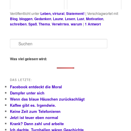
Veröffentlicht unter
Leben, virtural
,
Statement!
|
Verschlagwortet mit
Blog
,
bloggen
,
Gedanken
,
Laune
,
Lesen
,
Lust
,
Motivation
,
schreiben
,
Spaß
,
Thema
,
Verwirrtes
,
warum
|
1
Antwort
S
u
c
h
Was viel gelesen wird:
e
n
DAS LETZTE:
Facebook entdeckt die Moral
Dampfer unter sich
Wenn das blaue Häuschen zurückschlägt
Kaffee gibt es. Irgendwie.
Keine Zeit zum Telefonieren
Jetzt ist teuer eben normal
Krank? Dann zahl und arbeite
Ich dachte, Turnhallen wären Geschichte