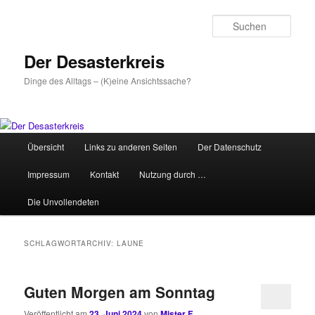
Zum
Zum
primären
sekundären
Such
Inhalt
Inhalt
springen
springen
Der Desasterkreis
Dinge des Alltags – (K)eine Ansichtssache?
Hauptmenü
Übersicht
Links zu anderen Seiten
Der Datenschutz
Impressum
Kontakt
Nutzung durch …
Die Unvollendeten
SCHLAGWORTARCHIV:
LAUNE
Guten Morgen am Sonntag
Veröffentlicht am
23. Juni 2024
von
Mister F.