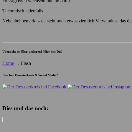
Flüssigkeiten wechseln und ab dafür.
Theoretisch jedenfalls …
Nebenbei bemerkt – da steht noch etwas ziemlich Verwandtes, das dies
Übersicht im Blog verloren? Hier bist Du!
Home
→
Flash
Bisschen Desasterkreis & Social Media?
Dies und das noch: