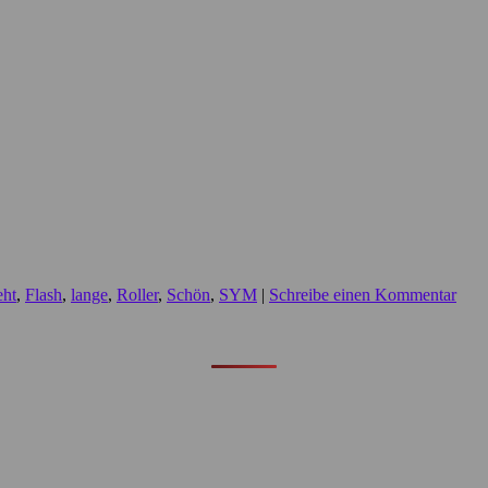
eht
,
Flash
,
lange
,
Roller
,
Schön
,
SYM
|
Schreibe einen Kommentar