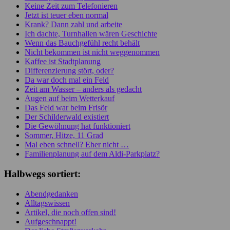
Keine Zeit zum Telefonieren
Jetzt ist teuer eben normal
Krank? Dann zahl und arbeite
Ich dachte, Turnhallen wären Geschichte
Wenn das Bauchgefühl recht behält
Nicht bekommen ist nicht weggenommen
Kaffee ist Stadtplanung
Differenzierung stört, oder?
Da war doch mal ein Feld
Zeit am Wasser – anders als gedacht
Augen auf beim Wetterkauf
Das Feld war beim Frisör
Der Schilderwald existiert
Die Gewöhnung hat funktioniert
Sommer, Hitze, 11 Grad
Mal eben schnell? Eher nicht …
Familienplanung auf dem Aldi-Parkplatz?
Halbwegs sortiert:
Abendgedanken
Alltagswissen
Artikel, die noch offen sind!
Aufgeschnappt!