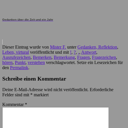
Gedanken über die Zeit und ein Jahr
Dieser Eintrag wurde von
Mister F.
unter
Gedanken, Reflektion
,
Leben, virtural
veröffentlicht und mit
!
,
?
,
.
,
Antwort
,
Ausrufezeichen
,
Bemerken
,
Bemerkung
,
Fragen
,
Fragezeichen
,
hören
,
Punkt
,
verstehen
verschlagwortet. Setze ein Lesezeichen für
den
Permalink
.
Schreibe einen Kommentar
Deine E-Mail-Adresse wird nicht veröffentlicht.
Erforderliche
Felder sind mit
*
markiert
Kommentar
*