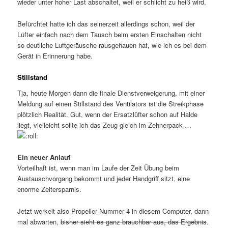
wieder unter hoher Last abschaltet, weil er schlicht zu heiß wird.
Befürchtet hatte ich das seinerzeit allerdings schon, weil der
Lüfter einfach nach dem Tausch beim ersten Einschalten nicht
so deutliche Luftgeräusche rausgehauen hat, wie ich es bei dem
Gerät in Erinnerung habe.
Stillstand
Tja, heute Morgen dann die finale Dienstverweigerung, mit einer
Meldung auf einen Stillstand des Ventilators ist die Streikphase
plötzlich Realität. Gut, wenn der Ersatzlüfter schon auf Halde
liegt, vielleicht sollte ich das Zeug gleich im Zehnerpack …
Ein neuer Anlauf
Vorteilhaft ist, wenn man im Laufe der Zeit Übung beim
Austauschvorgang bekommt und jeder Handgriff sitzt, eine
enorme Zeitersparnis.
Jetzt werkelt also Propeller Nummer 4 in diesem Computer, dann
mal abwarten,
bisher sieht es ganz brauchbar aus, das Ergebnis
.