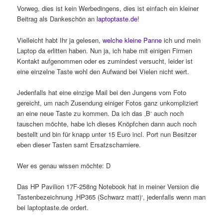
Vorweg, dies ist kein Werbedingens, dies ist einfach ein kleiner
Beitrag als Dankeschön an
laptoptaste.de
!
Vielleicht habt Ihr ja gelesen,
welche kleine Panne
ich und mein
Laptop da erlitten haben. Nun ja, ich habe mit einigen Firmen
Kontakt aufgenommen oder es zumindest versucht, leider ist
eine einzelne Taste wohl den Aufwand bei Vielen nicht wert.
Jedenfalls hat eine einzige Mail bei den Jungens vom Foto
gereicht, um nach Zusendung einiger Fotos ganz unkompliziert
an eine neue Taste zu kommen. Da ich das ‚B‘ auch noch
tauschen möchte, habe ich dieses Knöpfchen dann auch noch
bestellt und bin für knapp unter 15 Euro incl. Port nun Besitzer
eben dieser Tasten samt Ersatzscharniere.
Wer es genau wissen möchte: D
Das HP Pavilion 17F-258ng Notebook hat in meiner Version die
Tastenbezeichnung ‚HP365 (Schwarz matt)‘, jedenfalls wenn man
bei laptoptaste.de ordert.