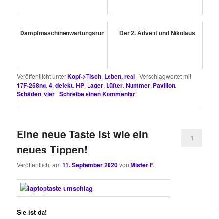
Dampfmaschinenwartungsrunde
Der 2. Advent und Nikolaus
Veröffentlicht unter
Kopf->Tisch
,
Leben, real
|
Verschlagwortet mit
17F-258ng
,
4
,
defekt
,
HP
,
Lager
,
Lüfter
,
Nummer
,
Pavilion
,
Schäden
,
vier
|
Schreibe einen Kommentar
Eine neue Taste ist wie ein
1
neues Tippen!
Veröffentlicht am
11. September 2020
von
Mister F.
Sie ist da!