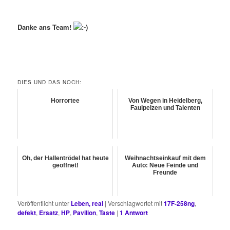
Danke ans Team!
DIES UND DAS NOCH:
Horrortee
Von Wegen in Heidelberg,
Faulpelzen und Talenten
Oh, der Hallentrödel hat heute
Weihnachtseinkauf mit dem
geöffnet!
Auto: Neue Feinde und
Freunde
Veröffentlicht unter
Leben, real
|
Verschlagwortet mit
17F-258ng
,
defekt
,
Ersatz
,
HP
,
Pavilion
,
Taste
|
1
Antwort