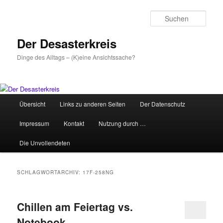
Zum
Zum
primären
sekundären
Such
Inhalt
Inhalt
springen
springen
Der Desasterkreis
Dinge des Alltags – (K)eine Ansichtssache?
Hauptmenü
Übersicht
Links zu anderen Seiten
Der Datenschutz
Impressum
Kontakt
Nutzung durch …
Die Unvollendeten
SCHLAGWORTARCHIV:
17F-258NG
Chillen am Feiertag vs.
Notebook