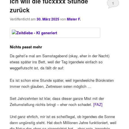
Ich will die fucxxxx Stunde
1
zurück
Veröffentlicht am
30. März 2025
von
Mister F.
Nichts passt mehr
Da gehst’e mal am Samstagabend (okay, eher in der Nacht)
etwas später ins Bett, weil der Tag irgendwie einfach so
weggeflutscht ist, da fällt dir auf:
Es ist schon eine Stunde später, weil irgendwelche Bürokraten
immer noch glauben, Zeitreisen seien möglich …
Seit Jahrzehnten ist klar, dass dieser ganze Mist mit der
Zeitumstellung nichts bringt – eher noch schadet.
[FAZ]
Und ganz ehrlich, mir ist es scheißegal, ob irgendwo die Sonne
dann ungünstig steht. Hat doch Millionen Jahre funktioniert, weil
die Natur das eben so eingerichtet hat – aber nein, irgendein