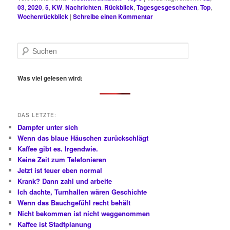
03
,
2020
,
5
,
KW
,
Nachrichten
,
Rückblick
,
Tagesgesgeschehen
,
Top
,
Wochenrückblick
|
Schreibe einen Kommentar
S
u
c
h
Was viel gelesen wird:
e
n
DAS LETZTE:
Dampfer unter sich
Wenn das blaue Häuschen zurückschlägt
Kaffee gibt es. Irgendwie.
Keine Zeit zum Telefonieren
Jetzt ist teuer eben normal
Krank? Dann zahl und arbeite
Ich dachte, Turnhallen wären Geschichte
Wenn das Bauchgefühl recht behält
Nicht bekommen ist nicht weggenommen
Kaffee ist Stadtplanung