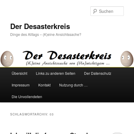
Zum
Zum
primären
sekundären
Such
Inhalt
Inhalt
springen
springen
Der Desasterkreis
Dinge des Alltags – (K)eine Ansichtssache?
Hauptmenü
Übersicht
Links zu anderen Seiten
Der Datenschutz
Impressum
Kontakt
Nutzung durch …
Die Unvollendeten
SCHLAGWORTARCHIV:
03