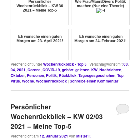
Persönlicher
Wie Frau/Mann/Divers Politik
Wochenrückblick – KW 36
machen (Nur eine Theorie)
2021 – Meine Top-5
Ich wünsche einen guten
Ich wünsche einen guten
Morgen am 23. April 2021!
Morgen am 24. Februar 2021!
Veröffentlicht unter
Wochenrückblick - Top 5
|
Verschlagwortet mit
03
,
04
,
2021
,
Corona
,
COVID-19
,
gehört
,
gelesen
,
KW
,
Nachrichten
,
Oktober
,
Personen
,
Politik
,
Rückblick
,
Tagesgesgeschehen
,
Top
,
Virus
,
Woche
,
Wochenrückblick
|
Schreibe einen Kommentar
Persönlicher
Wochenrückblick – KW 02/03
2021 – Meine Top-5
Veröffentlicht am
12. Januar 2021
von
Mister F.