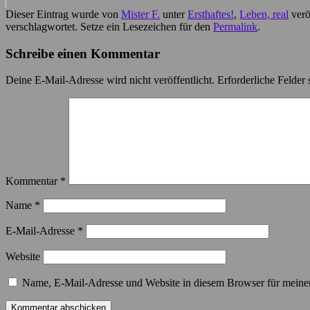
Dieser Eintrag wurde von
Mister F.
unter
Ersthaftes!
,
Leben, real
verö
verschlagwortet. Setze ein Lesezeichen für den
Permalink
.
Schreibe einen Kommentar
Deine E-Mail-Adresse wird nicht veröffentlicht.
Erforderliche Felder 
Kommentar
*
Name
*
E-Mail-Adresse
*
Website
Name, E-Mail-Adresse und Website in diesem Browser für meine