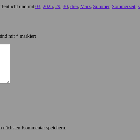
ffentlicht und mit
03
,
2025
,
29
,
30
,
drei
,
März
,
Sommer
,
Sommerzeit
,
s
sind mit
*
markiert
n nächsten Kommentar speichern.