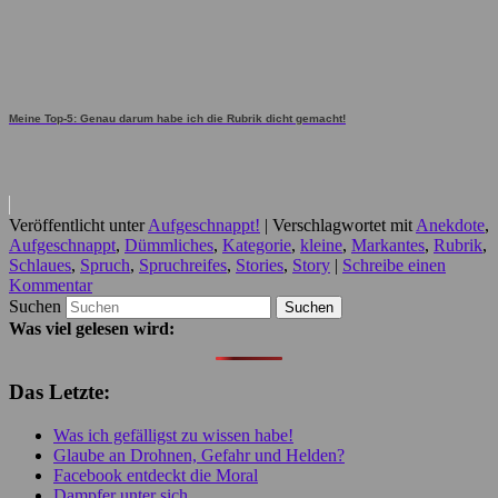
Meine Top-5: Genau darum habe ich die Rubrik dicht gemacht!
Veröffentlicht unter
Aufgeschnappt!
|
Verschlagwortet mit
Anekdote
,
Aufgeschnappt
,
Dümmliches
,
Kategorie
,
kleine
,
Markantes
,
Rubrik
,
Schlaues
,
Spruch
,
Spruchreifes
,
Stories
,
Story
|
Schreibe einen
Kommentar
Suchen
Was viel gelesen wird:
Das Letzte:
Was ich gefälligst zu wissen habe!
Glaube an Drohnen, Gefahr und Helden?
Facebook entdeckt die Moral
Dampfer unter sich