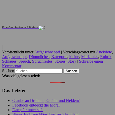
Eine Geschichte in 4 Bildern
Veröffentlicht unter
Aufgeschnappt!
|
Verschlagwortet mit
Anekdote
,
Aufgeschnappt
,
Dümmliches
,
Kategorie
,
kleine
,
Markantes
,
Rubrik
,
Schlaues
,
Spruch
,
Spruchreifes
,
Stories
,
Story
|
Schreibe einen
Kommentar
Suchen
Was viel gelesen wird:
Das Letzte:
Glaube an Drohnen, Gefahr und Helden?
Facebook entdeckt die Moral
Dampfer unter sich
Wenn das blaue Häuschen zurückschlägt