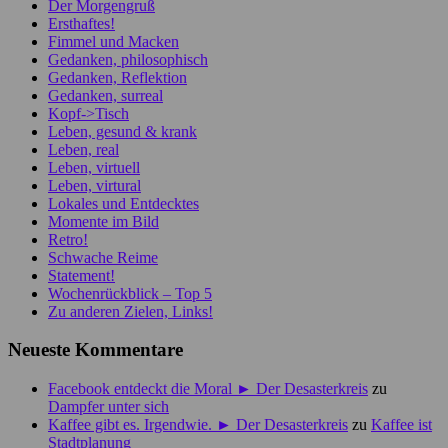
Der Morgengruß
Ersthaftes!
Fimmel und Macken
Gedanken, philosophisch
Gedanken, Reflektion
Gedanken, surreal
Kopf->Tisch
Leben, gesund & krank
Leben, real
Leben, virtuell
Leben, virtural
Lokales und Entdecktes
Momente im Bild
Retro!
Schwache Reime
Statement!
Wochenrückblick – Top 5
Zu anderen Zielen, Links!
Neueste Kommentare
Facebook entdeckt die Moral ► Der Desasterkreis
zu
Dampfer unter sich
Kaffee gibt es. Irgendwie. ► Der Desasterkreis
zu
Kaffee ist
Stadtplanung