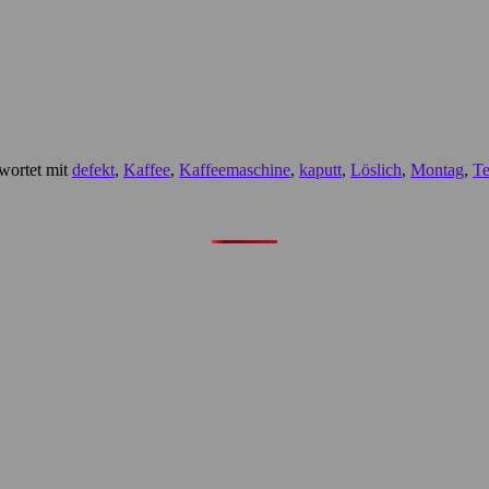
wortet mit
defekt
,
Kaffee
,
Kaffeemaschine
,
kaputt
,
Löslich
,
Montag
,
T