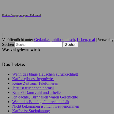
Kleine Begegnung am Feldrand
Veröffentlicht unter
Gedanken, philosophisch
,
Leben, real
|
Verschlag
Suchen
Was viel gelesen wird:
Das Letzte:
Wenn das blaue Häuschen zurückschlägt
Kaffee gibt es. Irgendwie.
Keine Zeit zum Telefonieren
Jetzt ist teuer eben normal
Krank? Dann zahl und arbeite
Ich dachte, Turnhallen wären Geschichte
Wenn das Bauchgefühl recht behält
Nicht bekommen ist nicht weggenommen
Kaffee ist Stadtplanung