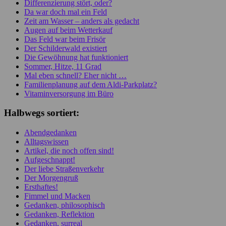
Differenzierung stört, oder?
Da war doch mal ein Feld
Zeit am Wasser – anders als gedacht
Augen auf beim Wetterkauf
Das Feld war beim Frisör
Der Schilderwald existiert
Die Gewöhnung hat funktioniert
Sommer, Hitze, 11 Grad
Mal eben schnell? Eher nicht …
Familienplanung auf dem Aldi-Parkplatz?
Vitaminversorgung im Büro
Halbwegs sortiert:
Abendgedanken
Alltagswissen
Artikel, die noch offen sind!
Aufgeschnappt!
Der liebe Straßenverkehr
Der Morgengruß
Ersthaftes!
Fimmel und Macken
Gedanken, philosophisch
Gedanken, Reflektion
Gedanken, surreal