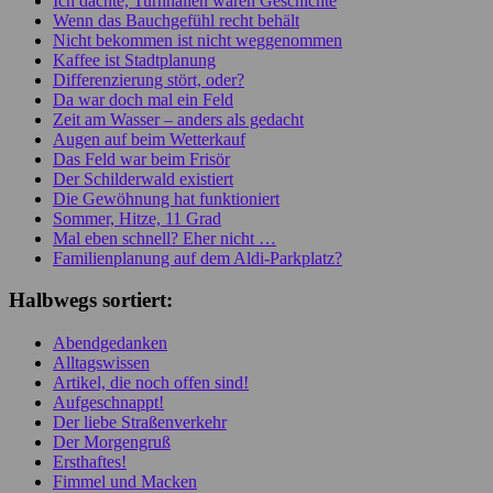
Ich dachte, Turnhallen wären Geschichte
Wenn das Bauchgefühl recht behält
Nicht bekommen ist nicht weggenommen
Kaffee ist Stadtplanung
Differenzierung stört, oder?
Da war doch mal ein Feld
Zeit am Wasser – anders als gedacht
Augen auf beim Wetterkauf
Das Feld war beim Frisör
Der Schilderwald existiert
Die Gewöhnung hat funktioniert
Sommer, Hitze, 11 Grad
Mal eben schnell? Eher nicht …
Familienplanung auf dem Aldi-Parkplatz?
Halbwegs sortiert:
Abendgedanken
Alltagswissen
Artikel, die noch offen sind!
Aufgeschnappt!
Der liebe Straßenverkehr
Der Morgengruß
Ersthaftes!
Fimmel und Macken