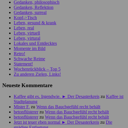
Gedanken, philosophisch
Gedanken, Reflektion
Gedanken, surreal
Kopf->Tisch
Leben, gesund & krank
Leben, real
Leben, virtuell
Leben, virtural
Lokales und Entdecktes
Momente im Bild
Retro!
Schwache Reime
Statement!
Wochenrückblick – Top 5
Zu anderen Zielen, Links!
Neueste Kommentare
Kaffee gibt es. Irgendwie. ► Der Desasterkreis
zu
Kaffee ist
Stadtplanung
Mister F.
zu
Wenn das Bauchgefühl recht behält
betonflüsterer
zu
Wenn das Bauchgefühl recht behält
betonflüsterer
zu
Wenn das Bauchgefühl recht behält
Jetzt ist teuer eben normal ► Der Desasterkreis
zu
Die
gnädige Entlastung