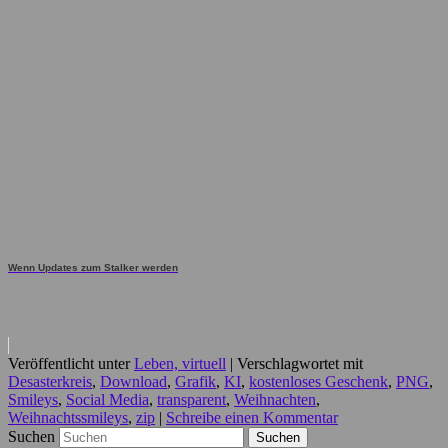
Wenn Updates zum Stalker werden
Veröffentlicht unter
Leben, virtuell
|
Verschlagwortet mit
Desasterkreis
,
Download
,
Grafik
,
KI
,
kostenloses Geschenk
,
PNG
,
Smileys
,
Social Media
,
transparent
,
Weihnachten
,
Weihnachtssmileys
,
zip
|
Schreibe einen Kommentar
Suchen