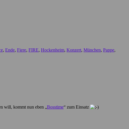
ce
,
Ende
,
Fiere
,
FIRE
,
Hockenheim
,
Konzert
,
München
,
Pappe
,
ten will, kommt nun eben „
Bosstime
“ zum Einsatz