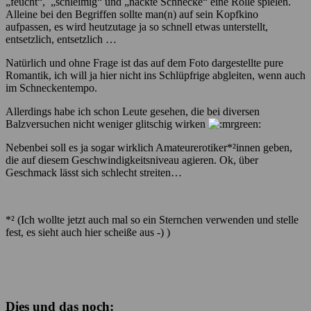
„feucht“, „schleimig“ und „nackte Schnecke“ eine Rolle spielen.
Alleine bei den Begriffen sollte man(n) auf sein Kopfkino
aufpassen, es wird heutzutage ja so schnell etwas unterstellt,
entsetzlich, entsetzlich …
Natürlich und ohne Frage ist das auf dem Foto dargestellte pure
Romantik, ich will ja hier nicht ins Schlüpfrige abgleiten, wenn auch
im Schneckentempo.
Allerdings habe ich schon Leute gesehen, die bei diversen
Balzversuchen nicht weniger glitschig wirken
Nebenbei soll es ja sogar wirklich Amateurerotiker*²innen geben,
die auf diesem Geschwindigkeitsniveau agieren. Ok, über
Geschmack lässt sich schlecht streiten…
*² (Ich wollte jetzt auch mal so ein Sternchen verwenden und stelle
fest, es sieht auch hier scheiße aus -) )
Dies und das noch: