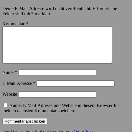
Deine E-Mail-Adresse wird nicht veröffentlicht.
Erforderliche
Felder sind mit
*
markiert
Kommentar
*
Name
*
E-Mail-Adresse
*
Website
Name, E-Mail-Adresse und Website in diesem Browser für
meinen nächsten Kommentar speichern.
Der Datenschutz
Stolz präsentiert von WordPress