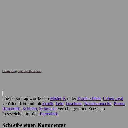
Erinnerung an alte Genüsse
Dieser Eintrag wurde von
Mister F.
unter
Kopf->Tisch
,
Leben, real
veröffentlicht und mit
Erotik
,
kein
,
kuscheln
,
Nacktschnecke
,
Porno
,
Romantik
,
Schleim
,
Schnecke
verschlagwortet. Setze ein
Lesezeichen für den
Permalink
.
Schreibe einen Kommentar