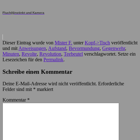
Fluch(t)instinkt und Kamera
Dieser Eintrag wurde von
Mister F.
unter
Kopf->Tisch
veröffentlicht
und mit
Anweisungen
,
Aufstand
,
Bevormundung
,
Gegenwehr
,
Minuten
,
Revolte
,
Revolution
,
Teebeutel
verschlagwortet. Setze ein
Lesezeichen für den
Permalink
.
Schreibe einen Kommentar
Deine E-Mail-Adresse wird nicht veröffentlicht.
Erforderliche
Felder sind mit
*
markiert
Kommentar
*