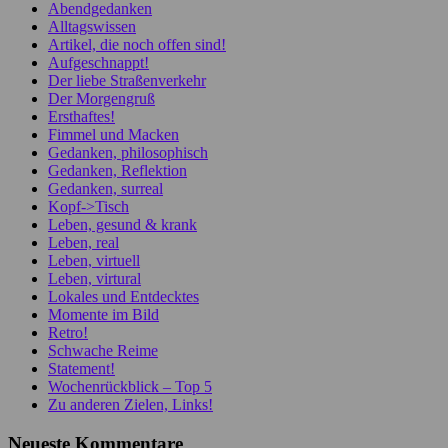
Abendgedanken
Alltagswissen
Artikel, die noch offen sind!
Aufgeschnappt!
Der liebe Straßenverkehr
Der Morgengruß
Ersthaftes!
Fimmel und Macken
Gedanken, philosophisch
Gedanken, Reflektion
Gedanken, surreal
Kopf->Tisch
Leben, gesund & krank
Leben, real
Leben, virtuell
Leben, virtural
Lokales und Entdecktes
Momente im Bild
Retro!
Schwache Reime
Statement!
Wochenrückblick – Top 5
Zu anderen Zielen, Links!
Neueste Kommentare