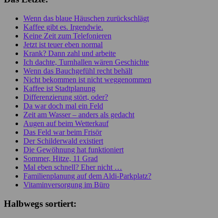
Wenn das blaue Häuschen zurückschlägt
Kaffee gibt es. Irgendwie.
Keine Zeit zum Telefonieren
Jetzt ist teuer eben normal
Krank? Dann zahl und arbeite
Ich dachte, Turnhallen wären Geschichte
Wenn das Bauchgefühl recht behält
Nicht bekommen ist nicht weggenommen
Kaffee ist Stadtplanung
Differenzierung stört, oder?
Da war doch mal ein Feld
Zeit am Wasser – anders als gedacht
Augen auf beim Wetterkauf
Das Feld war beim Frisör
Der Schilderwald existiert
Die Gewöhnung hat funktioniert
Sommer, Hitze, 11 Grad
Mal eben schnell? Eher nicht …
Familienplanung auf dem Aldi-Parkplatz?
Vitaminversorgung im Büro
Halbwegs sortiert: