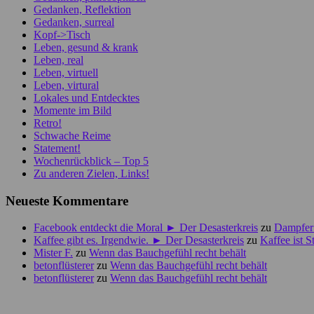
Gedanken, Reflektion
Gedanken, surreal
Kopf->Tisch
Leben, gesund & krank
Leben, real
Leben, virtuell
Leben, virtural
Lokales und Entdecktes
Momente im Bild
Retro!
Schwache Reime
Statement!
Wochenrückblick – Top 5
Zu anderen Zielen, Links!
Neueste Kommentare
Facebook entdeckt die Moral ► Der Desasterkreis
zu
Dampfer 
Kaffee gibt es. Irgendwie. ► Der Desasterkreis
zu
Kaffee ist 
Mister F.
zu
Wenn das Bauchgefühl recht behält
betonflüsterer
zu
Wenn das Bauchgefühl recht behält
betonflüsterer
zu
Wenn das Bauchgefühl recht behält