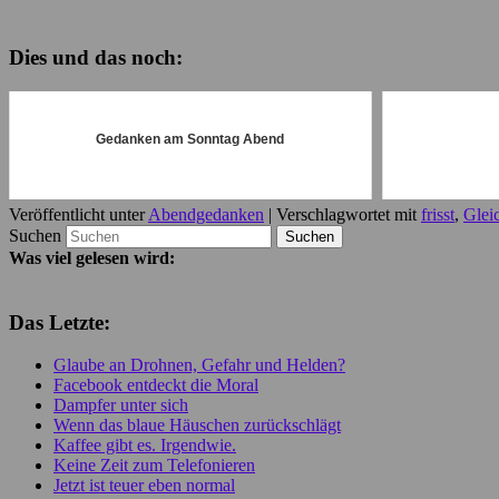
Dies und das noch:
Gedanken am Sonntag Abend
Veröffentlicht unter
Abendgedanken
|
Verschlagwortet mit
frisst
,
Glei
Suchen
Was viel gelesen wird:
Das Letzte:
Glaube an Drohnen, Gefahr und Helden?
Facebook entdeckt die Moral
Dampfer unter sich
Wenn das blaue Häuschen zurückschlägt
Kaffee gibt es. Irgendwie.
Keine Zeit zum Telefonieren
Jetzt ist teuer eben normal