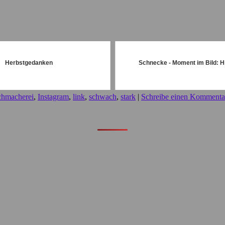
Herbstgedanken
Schnecke - Moment im Bild: H
chmacherei
,
Instagram
,
link
,
schwach
,
stark
|
Schreibe einen Kommenta