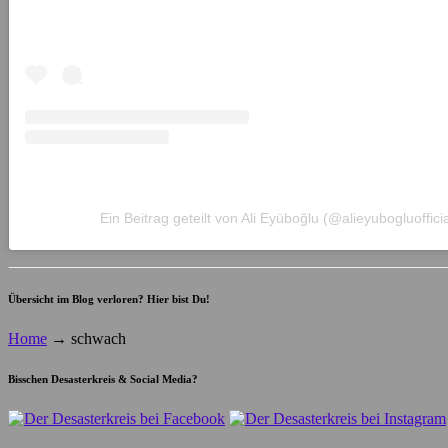
Ein Beitrag geteilt von Ali Eyüboğlu (@alieyubogluofficia
Übersicht im Blog verloren? Hier bist Du!
Home
→
schwach
Bisschen Desasterkreis & Social Media?