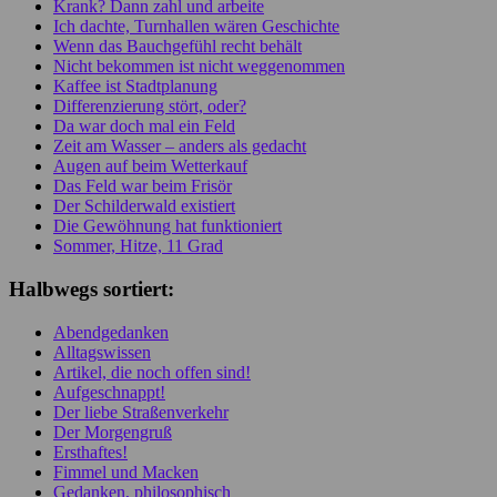
Krank? Dann zahl und arbeite
Ich dachte, Turnhallen wären Geschichte
Wenn das Bauchgefühl recht behält
Nicht bekommen ist nicht weggenommen
Kaffee ist Stadtplanung
Differenzierung stört, oder?
Da war doch mal ein Feld
Zeit am Wasser – anders als gedacht
Augen auf beim Wetterkauf
Das Feld war beim Frisör
Der Schilderwald existiert
Die Gewöhnung hat funktioniert
Sommer, Hitze, 11 Grad
Halbwegs sortiert:
Abendgedanken
Alltagswissen
Artikel, die noch offen sind!
Aufgeschnappt!
Der liebe Straßenverkehr
Der Morgengruß
Ersthaftes!
Fimmel und Macken
Gedanken, philosophisch