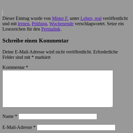
Dieser Eintrag wurde von
Mister F.
unter
Leben, real
veröffentlicht
und mit
lernen
,
Prüfung
,
Wochenende
verschlagwortet. Setze ein
Lesezeichen für den
Permalink
.
Schreibe einen Kommentar
Deine E-Mail-Adresse wird nicht veröffentlicht.
Erforderliche
Felder sind mit
*
markiert
Kommentar
*
Name
*
E-Mail-Adresse
*