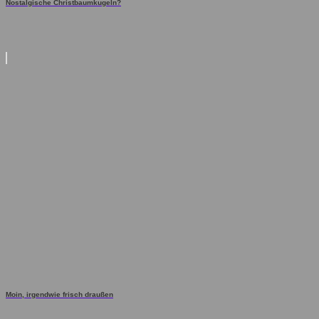
Nostalgische Christbaumkugeln?
Moin, irgendwie frisch draußen