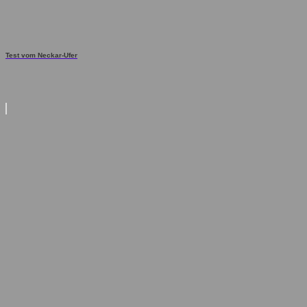
Test vom Neckar-Ufer