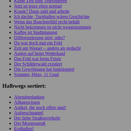
Keine Zeit zum Telefonieren
Jetzt ist teuer eben normal
Krank? Dann zahl und arbeite
Ich dachte, Turnhallen wären Geschichte
Wenn das Bauchgefühl recht behält
Nicht bekommen ist nicht weggenommen
Kaffee ist Stadtplanung
Differenzierung stört, oder?
Da war doch mal ein Feld
Zeit am Wasser – anders als gedacht
Augen auf beim Wetterkauf
Das Feld war beim Frisör
Der Schilderwald existiert
Die Gewöhnung hat funktioniert
Sommer, Hitze, 11 Grad
Halbwegs sortiert:
Abendgedanken
Alltagswissen
Artikel, die noch offen sind!
Aufgeschnappt!
Der liebe Straßenverkehr
Der Morgengruß
Ersthaftes!