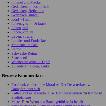
Fimmel und Macken
Gedanken, philosophisch
Gedanken, Reflektion
Gedanken, surreal
Kopf->Tisch
Leben, gesund & krank
Leben, real
Leben, virtuell
Leben, virtural
Lokales und Entdecktes
Momente im Bild
Retro!
Schwache Reime
Statement!
Wochenrückblick – Top 5
Zu anderen Zielen, Links!
Neueste Kommentare
Facebook entdeckt die Moral ► Der Desasterkreis
zu
Dampfer unter sich
Kaffee gibt es. Irgendwie. ► Der Desasterkreis
zu
Kaffee ist
Stadtplanung
Mister F.
zu
Wenn das Bauchgefühl recht behält
betonflüsterer
zu
Wenn das Bauchgefühl recht behält