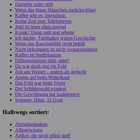
Dampfer unter sich
Wenn das blaue Häuschen zurückschlägt
Kaffee gibt es. Irgendwie.
Keine Zeit zum Telefonieren
Jetzt ist teuer eben normal
Krank? Dann zahl und arbeite
Ich dachte, Turnhallen wären Geschichte
Wenn das Bauchgefühl recht behält
Nicht bekommen ist nicht weggenommen
Kaffee ist Stadtplanung
Differenzierung stört, oder?
Da war doch mal ein Feld
Zeit am Wasser – anders als gedacht
Augen auf beim Wetterkauf
Das Feld war beim Frisör
Der Schilderwald existiert
Die Gewöhnung hat funktioniert
Sommer, Hitze, 11 Grad
Halbwegs sortiert:
Abendgedanken
Alltagswissen
Artikel, die noch offen sind!