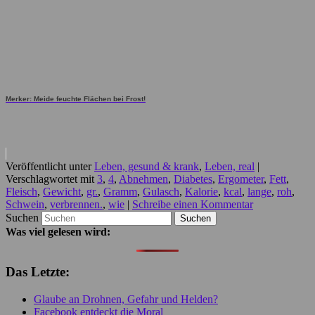
Merker: Meide feuchte Flächen bei Frost!
Veröffentlicht unter
Leben, gesund & krank
,
Leben, real
|
Verschlagwortet mit
3
,
4
,
Abnehmen
,
Diabetes
,
Ergometer
,
Fett
,
Fleisch
,
Gewicht
,
gr.
,
Gramm
,
Gulasch
,
Kalorie
,
kcal
,
lange
,
roh
,
Schwein
,
verbrennen.
,
wie
|
Schreibe einen Kommentar
Suchen
Was viel gelesen wird:
Das Letzte:
Glaube an Drohnen, Gefahr und Helden?
Facebook entdeckt die Moral