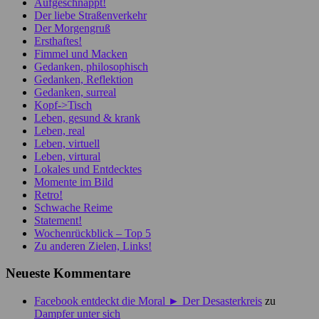
Aufgeschnappt!
Der liebe Straßenverkehr
Der Morgengruß
Ersthaftes!
Fimmel und Macken
Gedanken, philosophisch
Gedanken, Reflektion
Gedanken, surreal
Kopf->Tisch
Leben, gesund & krank
Leben, real
Leben, virtuell
Leben, virtural
Lokales und Entdecktes
Momente im Bild
Retro!
Schwache Reime
Statement!
Wochenrückblick – Top 5
Zu anderen Zielen, Links!
Neueste Kommentare
Facebook entdeckt die Moral ► Der Desasterkreis
zu
Dampfer unter sich