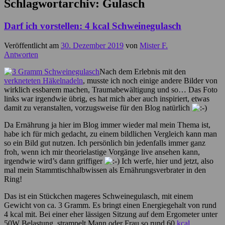
Schlagwortarchiv:
Gulasch
Darf ich vorstellen: 4 kcal Schweinegulasch
Veröffentlicht am
30. Dezember 2019
von
Mister F.
Antworten
Nach dem Erlebnis mit den
verkneteten Häkelnadeln
, musste ich noch einige andere Bilder von
wirklich essbarem machen, Traumabewältigung und so… Das Foto
links war irgendwie übrig, es hat mich aber auch inspiriert, etwas
damit zu veranstalten, vorzugsweise für den Blog natürlich
Da Ernährung ja hier im Blog immer wieder mal mein Thema ist,
habe ich für mich gedacht, zu einem bildlichen Vergleich kann man
so ein Bild gut nutzen. Ich persönlich bin jedenfalls immer ganz
froh, wenn ich mir theorielastige Vorgänge live ansehen kann,
irgendwie wird’s dann griffiger
Ich werfe, hier und jetzt, also
mal mein Stammtischhalbwissen als Ernährungsverbrater in den
Ring!
Das ist ein Stückchen mageres Schweinegulasch, mit einem
Gewicht von ca. 3 Gramm. Es bringt einen Energiegehalt von rund
4 kcal mit. Bei einer eher lässigen Sitzung auf dem Ergometer unter
50W Belastung, strampelt Mann oder Frau so rund 60
kcal