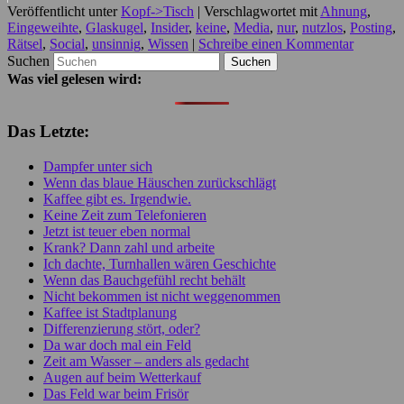
Veröffentlicht unter
Kopf->Tisch
|
Verschlagwortet mit
Ahnung
,
Eingeweihte
,
Glaskugel
,
Insider
,
keine
,
Media
,
nur
,
nutzlos
,
Posting
,
Rätsel
,
Social
,
unsinnig
,
Wissen
|
Schreibe einen Kommentar
Suchen
Was viel gelesen wird:
Das Letzte:
Dampfer unter sich
Wenn das blaue Häuschen zurückschlägt
Kaffee gibt es. Irgendwie.
Keine Zeit zum Telefonieren
Jetzt ist teuer eben normal
Krank? Dann zahl und arbeite
Ich dachte, Turnhallen wären Geschichte
Wenn das Bauchgefühl recht behält
Nicht bekommen ist nicht weggenommen
Kaffee ist Stadtplanung
Differenzierung stört, oder?
Da war doch mal ein Feld
Zeit am Wasser – anders als gedacht
Augen auf beim Wetterkauf
Das Feld war beim Frisör