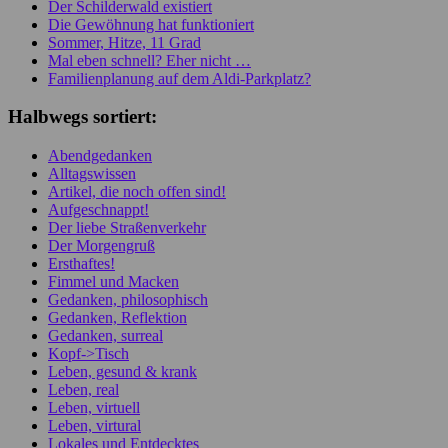
Der Schilderwald existiert
Die Gewöhnung hat funktioniert
Sommer, Hitze, 11 Grad
Mal eben schnell? Eher nicht …
Familienplanung auf dem Aldi-Parkplatz?
Halbwegs sortiert:
Abendgedanken
Alltagswissen
Artikel, die noch offen sind!
Aufgeschnappt!
Der liebe Straßenverkehr
Der Morgengruß
Ersthaftes!
Fimmel und Macken
Gedanken, philosophisch
Gedanken, Reflektion
Gedanken, surreal
Kopf->Tisch
Leben, gesund & krank
Leben, real
Leben, virtuell
Leben, virtural
Lokales und Entdecktes