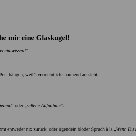
he mir eine Glaskugel!
Geheimwissen!
“
Post hängen, weil’s vermeintlich spannend aussieht:
nierend
“ oder „
seltene Aufnahme
“.
mt entweder nix zurück, oder irgendein blöder Spruch à la „
Wenn Du i