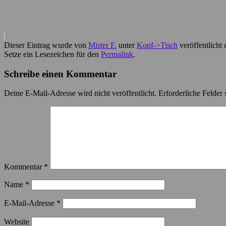
Dieser Eintrag wurde von
Mister F.
unter
Kopf->Tisch
veröffentlicht
Setze ein Lesezeichen für den
Permalink
.
Schreibe einen Kommentar
Deine E-Mail-Adresse wird nicht veröffentlicht.
Erforderliche Felder 
Kommentar
*
Name
*
E-Mail-Adresse
*
Website