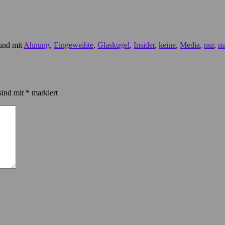
 und mit
Ahnung
,
Eingeweihte
,
Glaskugel
,
Insider
,
keine
,
Media
,
nur
,
nu
sind mit
*
markiert