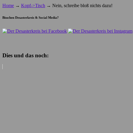
Home
→
Kopf->Tisch
→
Nein, schreibe bloß nichts dazu!
Bisschen Desasterkreis & Social Media?
Dies und das noch: