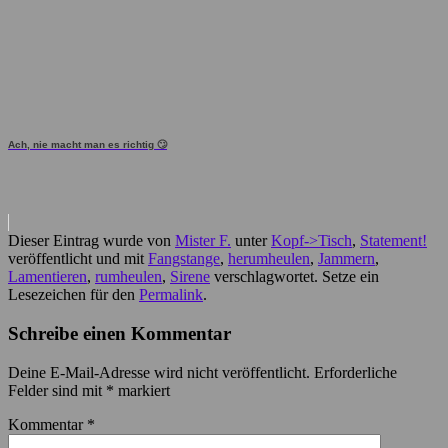
Ach, nie macht man es richtig 🙄
Dieser Eintrag wurde von
Mister F.
unter
Kopf->Tisch
,
Statement!
veröffentlicht und mit
Fangstange
,
herumheulen
,
Jammern
,
Lamentieren
,
rumheulen
,
Sirene
verschlagwortet. Setze ein
Lesezeichen für den
Permalink
.
Schreibe einen Kommentar
Deine E-Mail-Adresse wird nicht veröffentlicht.
Erforderliche
Felder sind mit
*
markiert
Kommentar
*