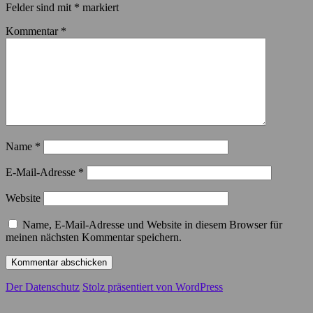
Felder sind mit
*
markiert
Kommentar
*
Name
*
E-Mail-Adresse
*
Website
Name, E-Mail-Adresse und Website in diesem Browser für
meinen nächsten Kommentar speichern.
Der Datenschutz
Stolz präsentiert von WordPress