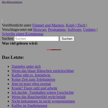
Die Killerspülung
Veröffentlicht unter
Fimmel und Macken
,
Kopf->Tisch
|
Verschlagwortet mit
Browser
,
Programme
,
Software
,
Updates
|
Schreibe einen Kommentar
Suchen
Was viel gelesen wird:
Das Letzte:
Dampfer unter sich
Wenn das blaue Häuschen zurückschlägt
Kaffee gibt es. Irgendwie.
Keine Zeit zum Telefonieren
Jetzt ist teuer eben normal
Krank? Dann zahl und arbeite
Ich dachte, Turnhallen wären Geschichte
Wenn das Bauchgefühl recht behält
Nicht bekommen ist nicht weggenommen
Kaffee ist Stadtplanung