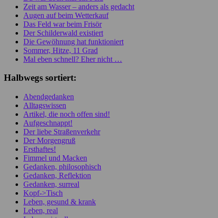
Zeit am Wasser – anders als gedacht
Augen auf beim Wetterkauf
Das Feld war beim Frisör
Der Schilderwald existiert
Die Gewöhnung hat funktioniert
Sommer, Hitze, 11 Grad
Mal eben schnell? Eher nicht …
Halbwegs sortiert:
Abendgedanken
Alltagswissen
Artikel, die noch offen sind!
Aufgeschnappt!
Der liebe Straßenverkehr
Der Morgengruß
Ersthaftes!
Fimmel und Macken
Gedanken, philosophisch
Gedanken, Reflektion
Gedanken, surreal
Kopf->Tisch
Leben, gesund & krank
Leben, real