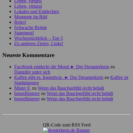
Leben, virtuell
Leben, virtural
Lokales und Entdecktes
Momente im Bild
Retro!
Schwache Reime
Statement!
Wochenrückblick – Top 5
Zu anderen Zielen, Links!
Neueste Kommentare
Facebook entdeckt die Moral ► Der Desasterkreis
zu
Dampfer unter sich
Kaffee gibt es. Irgendwie. ► Der Desasterkreis
zu
Kaffee ist
Stadtplanung
Mister F.
zu
Wenn das Bauchgefühl recht behält
betonflüsterer
zu
Wenn das Bauchgefühl recht behält
betonflüsterer
zu
Wenn das Bauchgefühl recht behält
QR-Code zum RSS Feed