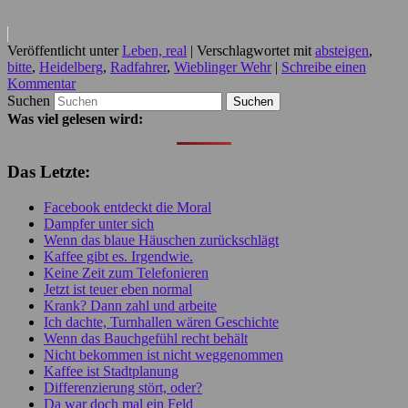
Veröffentlicht unter
Leben, real
|
Verschlagwortet mit
absteigen
,
bitte
,
Heidelberg
,
Radfahrer
,
Wieblinger Wehr
|
Schreibe einen
Kommentar
Suchen
Was viel gelesen wird:
Das Letzte:
Facebook entdeckt die Moral
Dampfer unter sich
Wenn das blaue Häuschen zurückschlägt
Kaffee gibt es. Irgendwie.
Keine Zeit zum Telefonieren
Jetzt ist teuer eben normal
Krank? Dann zahl und arbeite
Ich dachte, Turnhallen wären Geschichte
Wenn das Bauchgefühl recht behält
Nicht bekommen ist nicht weggenommen
Kaffee ist Stadtplanung
Differenzierung stört, oder?
Da war doch mal ein Feld