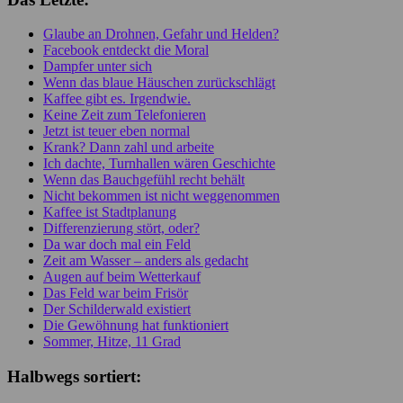
Glaube an Drohnen, Gefahr und Helden?
Facebook entdeckt die Moral
Dampfer unter sich
Wenn das blaue Häuschen zurückschlägt
Kaffee gibt es. Irgendwie.
Keine Zeit zum Telefonieren
Jetzt ist teuer eben normal
Krank? Dann zahl und arbeite
Ich dachte, Turnhallen wären Geschichte
Wenn das Bauchgefühl recht behält
Nicht bekommen ist nicht weggenommen
Kaffee ist Stadtplanung
Differenzierung stört, oder?
Da war doch mal ein Feld
Zeit am Wasser – anders als gedacht
Augen auf beim Wetterkauf
Das Feld war beim Frisör
Der Schilderwald existiert
Die Gewöhnung hat funktioniert
Sommer, Hitze, 11 Grad
Halbwegs sortiert: