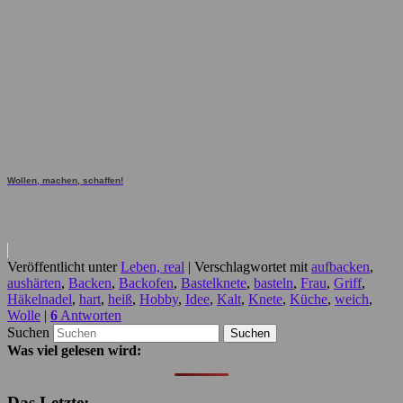
Wollen, machen, schaffen!
Veröffentlicht unter
Leben, real
|
Verschlagwortet mit
aufbacken
,
aushärten
,
Backen
,
Backofen
,
Bastelknete
,
basteln
,
Frau
,
Griff
,
Häkelnadel
,
hart
,
heiß
,
Hobby
,
Idee
,
Kalt
,
Knete
,
Küche
,
weich
,
Wolle
|
6
Antworten
Suchen
Was viel gelesen wird:
Das Letzte: