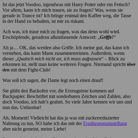
Ist das jetzt Voodoo, irgendwas mit Harry Potter oder ein Fetisch?
Vor allem, kann ich mich trauen, sie zu fragen? Was, wenn sie
gerade in Trance ist? Ich bringe erstmal den Kaffee weg, die Tasse
in der Hand zu behalten, ist mir zu riskant.
Ach was, ich traue mich zu fragen, was das denn wohl wird.
Erschöpfende, geradezu allumfassende Antwort: „
Griffe!
“
Ah ja… OK, das werden also Griffe. Ich meine gut, das kann ich
verstehen, das kann Mann zusammenreimen. Außerdem, wenn
dieser „
Quatsch mich nicht an, ich muss aufpassen
“ – Blick zu
erkennen ist, stellt man keine weiteren Fragen. Niemand spricht
über
den
mit dem Fight-Club!
Was soll ich sagen, die Dame legt noch einen drauf!
Sie glüht den Backofen vor, die Erzeugnisse kommen auf
Backpapier. Beschriftet mit sonderbaren Zeichen und Zahlen, also
doch Voodoo, ich hab’s geahnt. So viele Jahre kennen wir uns und
nun das. Unfassbar!
Ah, Moment! Vielleicht hat das ja was mit zuckerreduzierter
Nahrung zu tun, SO habe ich das mit der
Ernährungsumstellung
aber nicht gemeint, meine Liebe!