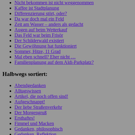
Nicht bekommen ist nicht weggenommen
Kaffee ist Stadtplanung
Differenzierung stört, oder?
Da war doch mal ein Feld
Zeit am Wasser – anders als gedacht
Augen auf beim Wetterkauf
Das Feld war beim Frisör
Der Schilderwald existiert
Die Gewöhnung hat funktioniert
Sommer, Hitze, 11 Grad
Mal eben schnell? Eher nicht …
Familienplanung auf dem Aldi-Parkplatz?
Halbwegs sortiert:
Abendgedanken
Alltagswissen
Artikel, die noch offen sind!
Aufgeschnappt!
Der liebe Straßenverkehr
Der Morgengruß
Ersthaftes!
Fimmel und Macken
Gedanken, philosophisch
Gedanken, Reflektion