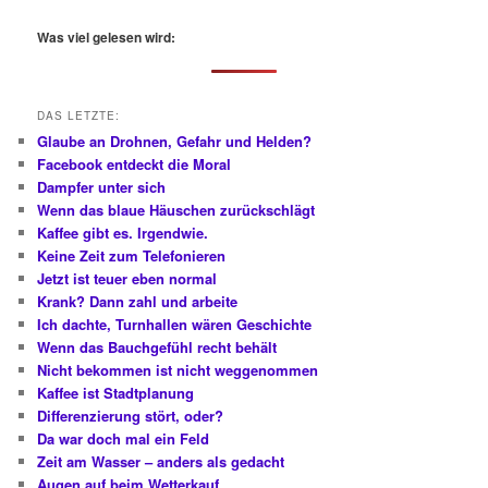
c
h
Was viel gelesen wird:
e
n
DAS LETZTE:
Glaube an Drohnen, Gefahr und Helden?
Facebook entdeckt die Moral
Dampfer unter sich
Wenn das blaue Häuschen zurückschlägt
Kaffee gibt es. Irgendwie.
Keine Zeit zum Telefonieren
Jetzt ist teuer eben normal
Krank? Dann zahl und arbeite
Ich dachte, Turnhallen wären Geschichte
Wenn das Bauchgefühl recht behält
Nicht bekommen ist nicht weggenommen
Kaffee ist Stadtplanung
Differenzierung stört, oder?
Da war doch mal ein Feld
Zeit am Wasser – anders als gedacht
Augen auf beim Wetterkauf