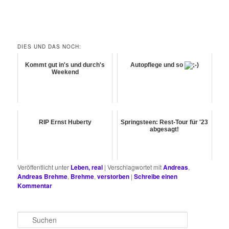
DIES UND DAS NOCH:
Kommt gut in's und durch's
Autopflege und so
Weekend
RIP Ernst Huberty
Springsteen: Rest-Tour für '23
abgesagt!
Veröffentlicht unter
Leben, real
|
Verschlagwortet mit
Andreas
,
Andreas Brehme
,
Brehme
,
verstorben
|
Schreibe einen
Kommentar
S
u