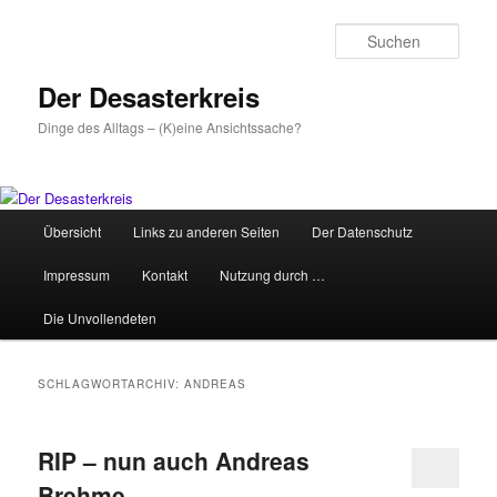
Zum
Zum
primären
sekundären
Such
Inhalt
Inhalt
springen
springen
Der Desasterkreis
Dinge des Alltags – (K)eine Ansichtssache?
Hauptmenü
Übersicht
Links zu anderen Seiten
Der Datenschutz
Impressum
Kontakt
Nutzung durch …
Die Unvollendeten
SCHLAGWORTARCHIV:
ANDREAS
RIP – nun auch Andreas
Brehme