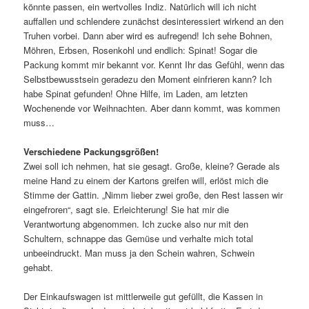
könnte passen, ein wertvolles Indiz. Natürlich will ich nicht
auffallen und schlendere zunächst desinteressiert wirkend an den
Truhen vorbei. Dann aber wird es aufregend! Ich sehe Bohnen,
Möhren, Erbsen, Rosenkohl und endlich: Spinat! Sogar die
Packung kommt mir bekannt vor. Kennt Ihr das Gefühl, wenn das
Selbstbewusstsein geradezu den Moment einfrieren kann? Ich
habe Spinat gefunden! Ohne Hilfe, im Laden, am letzten
Wochenende vor Weihnachten. Aber dann kommt, was kommen
muss…
Verschiedene Packungsgrößen!
Zwei soll ich nehmen, hat sie gesagt. Große, kleine? Gerade als
meine Hand zu einem der Kartons greifen will, erlöst mich die
Stimme der Gattin. „Nimm lieber zwei große, den Rest lassen wir
eingefroren“, sagt sie. Erleichterung! Sie hat mir die
Verantwortung abgenommen. Ich zucke also nur mit den
Schultern, schnappe das Gemüse und verhalte mich total
unbeeindruckt. Man muss ja den Schein wahren, Schwein
gehabt.
Der Einkaufswagen ist mittlerweile gut gefüllt, die Kassen in