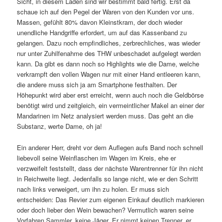
Sicht, in diesem Laden sind wir bestimmt bald fertig. Erst da
schaue ich auf den Pegel der Waren von den Kunden vor uns.
Massen, gefühlt 80% davon Kleinstkram, der doch wieder
unendliche Handgriffe erfordert, um auf das Kassenband zu
gelangen. Dazu noch empfindliches, zerbrechliches, was wieder
nur unter Zuhilfenahme des THW unbeschadet aufgelegt werden
kann. Da gibt es dann noch so Highlights wie die Dame, welche
verkrampft den vollen Wagen nur mit einer Hand entleeren kann,
die andere muss sich ja am Smartphone festhalten. Der
Höhepunkt wird aber erst erreicht, wenn auch noch die Geldbörse
benötigt wird und zeitgleich, ein vermeintlicher Makel an einer der
Mandarinen im Netz analysiert werden muss. Das geht an die
Substanz, werte Dame, oh ja!
Ein anderer Herr, dreht vor dem Auflegen aufs Band noch schnell
liebevoll seine Weinflaschen im Wagen im Kreis, ehe er
verzweifelt feststellt, dass der nächste Warentrenner für ihn nicht
in Reichweite liegt. Jedenfalls so lange nicht, wie er den Schritt
nach links verweigert, um ihn zu holen. Er muss sich
entscheiden: Das Revier zum eigenen Einkauf deutlich markieren
oder doch lieber den Wein bewachen? Vermutlich waren seine
Vorfahren Sammler, keine Jäger. Er nimmt keinen Trenner, er