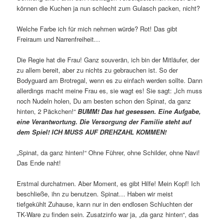
können die Kuchen ja nun schlecht zum Gulasch packen, nicht?
Welche Farbe ich für mich nehmen würde? Rot! Das gibt
Freiraum und Narrenfreiheit…
Die Regie hat die Frau! Ganz souverän, ich bin der Mitläufer, der
zu allem bereit, aber zu nichts zu gebrauchen ist. So der
Bodyguard am Brotregal, wenn es zu einfach werden sollte. Dann
allerdings macht meine Frau es, sie wagt es! Sie sagt: „Ich muss
noch Nudeln holen, Du am besten schon den Spinat, da ganz
hinten, 2 Päckchen!“
BUMM! Das hat gesessen. Eine Aufgabe,
eine Verantwortung. Die Versorgung der Familie steht auf
dem Spiel! ICH MUSS AUF DREHZAHL KOMMEN!
„Spinat, da ganz hinten!“ Ohne Führer, ohne Schilder, ohne Navi!
Das Ende naht!
Erstmal durchatmen. Aber Moment, es gibt Hilfe! Mein Kopf! Ich
beschließe, ihn zu benutzen. Spinat… Haben wir meist
tiefgekühlt Zuhause, kann nur in den endlosen Schluchten der
TK-Ware zu finden sein. Zusatzinfo war ja, „da ganz hinten“, das