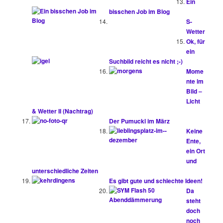
Ein
bisschen Job im Blog
S-
Wetter
Ok, für
ein
Suchbild reicht es nicht ;-)
Mome
nte im
Bild –
Licht
& Wetter II (Nachtrag)
Der Pumuckl im März
Keine
Ente,
ein Ort
und
unterschiedliche Zeiten
Es gibt gute und schlechte Ideen!
Da
steht
doch
noch