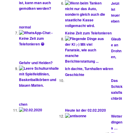
Jetzt
ist
teuer
eben
normal
Keine Zeit zum Telefonieren
Glaub
e an
Drohn
en,
Gefahr und Helden?
Ich dachte, Turnhallen wären
Geschichte
Das
Schick
salsfis
chbröt
chen
Heute ist der 02.02.2020
Wetter
dingen
s …