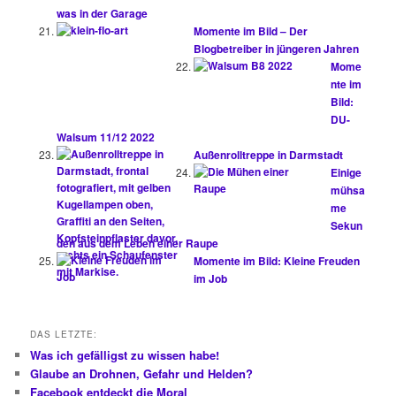
was in der Garage
Momente im Bild – Der
Blogbetreiber in jüngeren Jahren
Mome
nte im
Bild:
DU-
Walsum 11/12 2022
Außenrolltreppe in Darmstadt
Einige
mühsa
me
Sekun
den aus dem Leben einer Raupe
Momente im Bild: Kleine Freuden
im Job
DAS LETZTE:
Was ich gefälligst zu wissen habe!
Glaube an Drohnen, Gefahr und Helden?
Facebook entdeckt die Moral