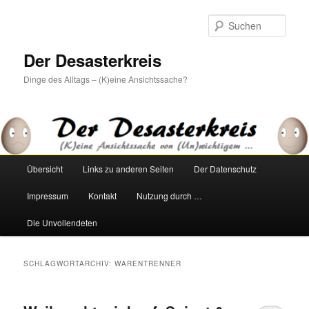
Zum
Zum
primären
sekundären
Such
Inhalt
Inhalt
springen
springen
Der Desasterkreis
Dinge des Alltags – (K)eine Ansichtssache?
Hauptmenü
Übersicht
Links zu anderen Seiten
Der Datenschutz
Impressum
Kontakt
Nutzung durch …
Die Unvollendeten
SCHLAGWORTARCHIV:
WARENTRENNER