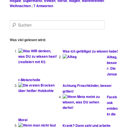
Regale
,
Supermarkt
,
trinken
,
Vorrat
,
Wagen
,
Warentrenner
,
Weihnachten
|
7
Antworten
S
u
c
h
Was viel gelesen wird:
e
n
Was ich gefälligst zu wissen habe!
Alltag,
besse
r: Die
Janua
r-Melancholie
Achtung Froschkinder, besser
grillen!
Faceb
ook
entdec
kt die
Moral
Krank? Dann zahl und arbeite