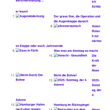
ich
Schild
er lesen!
Der graue Star, die Operation und
die Augenklappe danach
Guten
Rutsc
h zur
nächst
en Etappe oder auch: Jahresende
Was man am Sonntag so macht
Die
Kraft
der
Nase
Nicht die Bohne!
2025:
Sonnt
ag, der
4.
Advent
Hamburg im Rückspiegel
Wenn