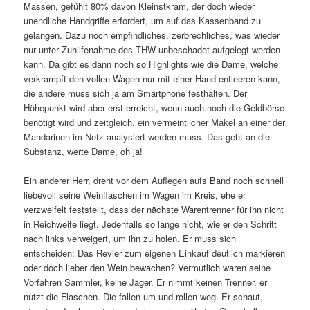
Massen, gefühlt 80% davon Kleinstkram, der doch wieder
unendliche Handgriffe erfordert, um auf das Kassenband zu
gelangen. Dazu noch empfindliches, zerbrechliches, was wieder
nur unter Zuhilfenahme des THW unbeschadet aufgelegt werden
kann. Da gibt es dann noch so Highlights wie die Dame, welche
verkrampft den vollen Wagen nur mit einer Hand entleeren kann,
die andere muss sich ja am Smartphone festhalten. Der
Höhepunkt wird aber erst erreicht, wenn auch noch die Geldbörse
benötigt wird und zeitgleich, ein vermeintlicher Makel an einer der
Mandarinen im Netz analysiert werden muss. Das geht an die
Substanz, werte Dame, oh ja!
Ein anderer Herr, dreht vor dem Auflegen aufs Band noch schnell
liebevoll seine Weinflaschen im Wagen im Kreis, ehe er
verzweifelt feststellt, dass der nächste Warentrenner für ihn nicht
in Reichweite liegt. Jedenfalls so lange nicht, wie er den Schritt
nach links verweigert, um ihn zu holen. Er muss sich
entscheiden: Das Revier zum eigenen Einkauf deutlich markieren
oder doch lieber den Wein bewachen? Vermutlich waren seine
Vorfahren Sammler, keine Jäger. Er nimmt keinen Trenner, er
nutzt die Flaschen. Die fallen um und rollen weg. Er schaut,