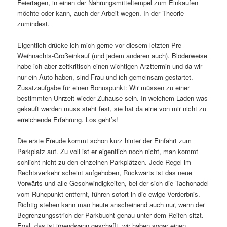
Feiertagen, in einen der Nahrungsmitteltempel zum Einkaufen
möchte oder kann, auch der Arbeit wegen. In der Theorie
zumindest.
Eigentlich drücke ich mich gerne vor diesem letzten Pre-
Weihnachts-Großeinkauf (und jedem anderen auch). Blöderweise
habe ich aber zeitkritisch einen wichtigen Arzttermin und da wir
nur ein Auto haben, sind Frau und ich gemeinsam gestartet.
Zusatzaufgabe für einen Bonuspunkt: Wir müssen zu einer
bestimmten Uhrzeit wieder Zuhause sein. In welchem Laden was
gekauft werden muss steht fest, sie hat da eine von mir nicht zu
erreichende Erfahrung. Los geht’s!
Die erste Freude kommt schon kurz hinter der Einfahrt zum
Parkplatz auf. Zu voll ist er eigentlich noch nicht, man kommt
schlicht nicht zu den einzelnen Parkplätzen. Jede Regel im
Rechtsverkehr scheint aufgehoben, Rückwärts ist das neue
Vorwärts und alle Geschwindigkeiten, bei der sich die Tachonadel
vom Ruhepunkt entfernt, führen sofort in die ewige Verderbnis.
Richtig stehen kann man heute anscheinend auch nur, wenn der
Begrenzungsstrich der Parkbucht genau unter dem Reifen sitzt.
Egal, das ist irgendwann geschafft, wir haben sogar einen