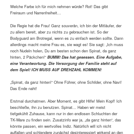
Welche Farbe ich für mich nehmen würde? Rot! Das gibt
Freiraum und Narrenfreiheit…
Die Regie hat die Frau! Ganz souverän, ich bin der Mitläufer, der
zu allem bereit, aber zu nichts zu gebrauchen ist. So der
Bodyguard am Brotregal, wenn es zu einfach werden sollte. Dann
allerdings macht meine Frau es, sie wagt es! Sie sagt: „Ich muss
noch Nudeln holen, Du am besten schon den Spinat, da ganz
hinten, 2 Päckchen!“
BUMM! Das hat gesessen. Eine Aufgabe,
eine Verantwortung. Die Versorgung der Familie steht auf
dem Spiel! ICH MUSS AUF DREHZAHL KOMMEN!
„Spinat, da ganz hinten!“ Ohne Führer, ohne Schilder, ohne Navi!
Das Ende naht!
Erstmal durchatmen. Aber Moment, es gibt Hilfe! Mein Kopf! Ich
beschließe, ihn zu benutzen. Spinat… Haben wir meist
tiefgekühlt Zuhause, kann nur in den endlosen Schluchten der
TK-Ware zu finden sein. Zusatzinfo war ja, „da ganz hinten“, das
könnte passen, ein wertvolles Indiz. Natürlich will ich nicht
auffallen und schlendere zunächst desinteressiert wirkend an den