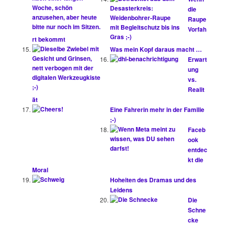
die
Raupe
Vorfah
rt bekommt
Was mein Kopf daraus macht …
Erwart
ung
vs.
Realit
ät
Eine Fahrerin mehr in der Familie
;-)
Faceb
ook
entdec
kt die
Moral
Hoheiten des Dramas und des
Leidens
Die
Schne
cke