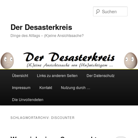
Zum
Zum
primären
sekundären
Such
Inhalt
Inhalt
springen
springen
Der Desasterkreis
Dinge des Alltags – (K)eine Ansichtssache?
Hauptmenü
Übersicht
Links zu anderen Seiten
Der Datenschutz
Impressum
Kontakt
Nutzung durch …
Die Unvollendeten
SCHLAGWORTARCHIV:
DISCOUNTER