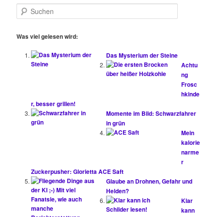
S
u
c
h
Was viel gelesen wird:
e
n
Das Mysterium der Steine
Achtu
ng
Frosc
hkinde
r, besser grillen!
Momente im Bild: Schwarzfahrer
in grün
Mein
kalorie
narme
r
Zuckerpusher: Glorietta ACE Saft
Glaube an Drohnen, Gefahr und
Helden?
Klar
kann