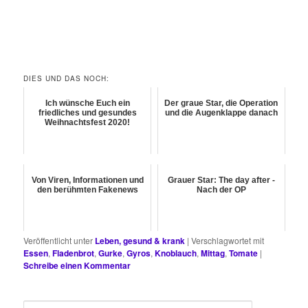
DIES UND DAS NOCH:
Ich wünsche Euch ein
Der graue Star, die Operation
friedliches und gesundes
und die Augenklappe danach
Weihnachtsfest 2020!
Von Viren, Informationen und
Grauer Star: The day after -
den berühmten Fakenews
Nach der OP
Veröffentlicht unter
Leben, gesund & krank
|
Verschlagwortet mit
Essen
,
Fladenbrot
,
Gurke
,
Gyros
,
Knoblauch
,
Mittag
,
Tomate
|
Schreibe einen Kommentar
S