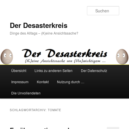
Zum
Zum
primären
sekundären
Such
Inhalt
Inhalt
springen
springen
Der Desasterkreis
Dinge des Alltags – (K)eine Ansichtssache?
Hauptmenü
Übersicht
Links zu anderen Seiten
Der Datenschutz
Impressum
Kontakt
Nutzung durch …
Die Unvollendeten
SCHLAGWORTARCHIV:
TOMATE