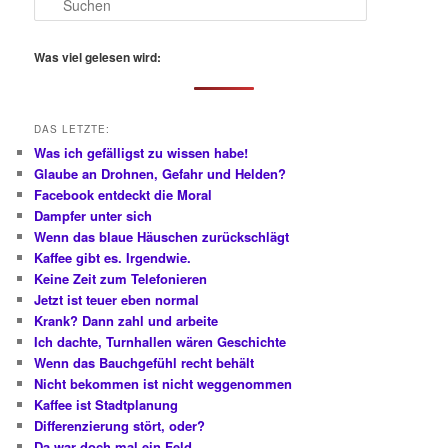
u
c
h
Was viel gelesen wird:
e
n
DAS LETZTE:
Was ich gefälligst zu wissen habe!
Glaube an Drohnen, Gefahr und Helden?
Facebook entdeckt die Moral
Dampfer unter sich
Wenn das blaue Häuschen zurückschlägt
Kaffee gibt es. Irgendwie.
Keine Zeit zum Telefonieren
Jetzt ist teuer eben normal
Krank? Dann zahl und arbeite
Ich dachte, Turnhallen wären Geschichte
Wenn das Bauchgefühl recht behält
Nicht bekommen ist nicht weggenommen
Kaffee ist Stadtplanung
Differenzierung stört, oder?
Da war doch mal ein Feld