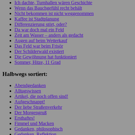
Ich dachte, Turnhallen wären Geschichte
Wenn das Bauchgefühl recht behält
Nicht bekommen ist nicht weggenommen
Kaffee ist Stadtplanung
Differenzierung stört, oder?
Da war doch mal ein Feld
Zeit am Wasser – anders als gedacht
Augen auf beim Wetterkauf
Das Feld war beim Frisör
Der Schilderwald existiert
Die Gewöhnung hat funktioniert
Sommer, Hitze, 11 Grad
Halbwegs sortiert:
Abendgedanken
Alltagswissen
Artikel, die noch offen sind!
Aufgeschnappt!
Der liebe Straßenverkehr
Der Morgengruß
Ersthaftes!
Fimmel und Macken
Gedanken, philosophisch
Gedanken, Reflektion