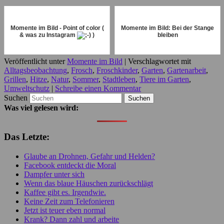
Momente im Bild - Point of color (
Momente im Bild: Bei der Stange
& was zu Instagram
)
bleiben
Veröffentlicht unter
Momente im Bild
|
Verschlagwortet mit
Alltagsbeobachtung
,
Frosch
,
Froschkinder
,
Garten
,
Gartenarbeit
,
Grillen
,
Hitze
,
Natur
,
Sommer
,
Stadtleben
,
Tiere im Garten
,
Umweltschutz
|
Schreibe einen Kommentar
Suchen
Was viel gelesen wird:
Das Letzte:
Glaube an Drohnen, Gefahr und Helden?
Facebook entdeckt die Moral
Dampfer unter sich
Wenn das blaue Häuschen zurückschlägt
Kaffee gibt es. Irgendwie.
Keine Zeit zum Telefonieren
Jetzt ist teuer eben normal
Krank? Dann zahl und arbeite