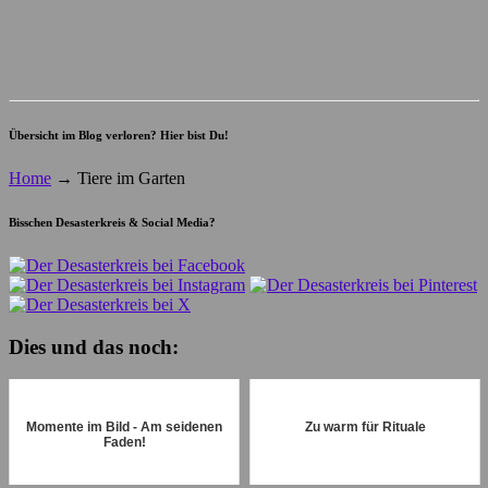
Übersicht im Blog verloren? Hier bist Du!
Home
→
Tiere im Garten
Bisschen Desasterkreis & Social Media?
Dies und das noch:
Momente im Bild - Am seidenen
Zu warm für Rituale
Faden!