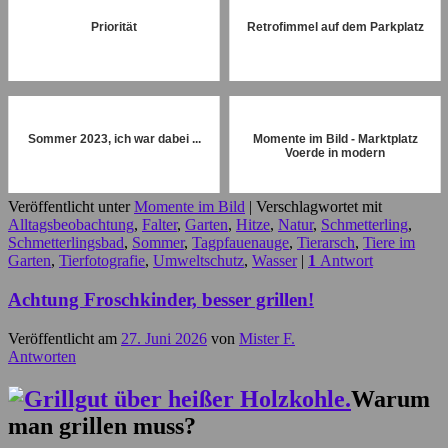
Priorität
Retrofimmel auf dem Parkplatz
Sommer 2023, ich war dabei ...
Momente im Bild - Marktplatz
Voerde in modern
Veröffentlicht unter
Momente im Bild
|
Verschlagwortet mit
Alltagsbeobachtung
,
Falter
,
Garten
,
Hitze
,
Natur
,
Schmetterling
,
Schmetterlingsbad
,
Sommer
,
Tagpfauenauge
,
Tierarsch
,
Tiere im
Garten
,
Tierfotografie
,
Umweltschutz
,
Wasser
|
1
Antwort
Achtung Froschkinder, besser grillen!
Veröffentlicht am
27. Juni 2026
von
Mister F.
Antworten
Warum
man grillen muss?