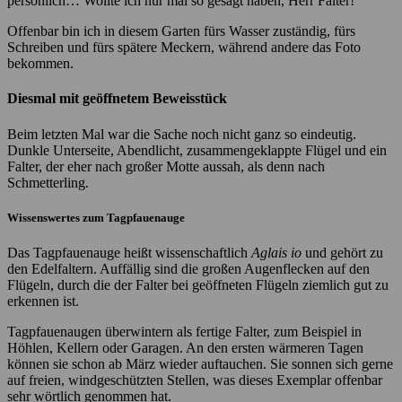
persönlich… Wollte ich nur mal so gesagt haben, Herr Falter!
Offenbar bin ich in diesem Garten fürs Wasser zuständig, fürs
Schreiben und fürs spätere Meckern, während andere das Foto
bekommen.
Diesmal mit geöffnetem Beweisstück
Beim letzten Mal war die Sache noch nicht ganz so eindeutig.
Dunkle Unterseite, Abendlicht, zusammengeklappte Flügel und ein
Falter, der eher nach großer Motte aussah, als denn nach
Schmetterling.
Wissenswertes zum Tagpfauenauge
Das Tagpfauenauge heißt wissenschaftlich
Aglais io
und gehört zu
den Edelfaltern. Auffällig sind die großen Augenflecken auf den
Flügeln, durch die der Falter bei geöffneten Flügeln ziemlich gut zu
erkennen ist.
Tagpfauenaugen überwintern als fertige Falter, zum Beispiel in
Höhlen, Kellern oder Garagen. An den ersten wärmeren Tagen
können sie schon ab März wieder auftauchen. Sie sonnen sich gerne
auf freien, windgeschützten Stellen, was dieses Exemplar offenbar
sehr wörtlich genommen hat.