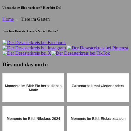
Übersicht im Blog verloren? Hier bist Du!
Home
→
Tiere im Garten
Bisschen Desasterkreis & Social Media?
Dies und das noch:
Momente im Bild: Ein herbstliches
Gartenarbeit mal wieder anders
Motiv
Momente im Bild: Nikolaus 2024
Momente im Bild: Eiskratzsaison