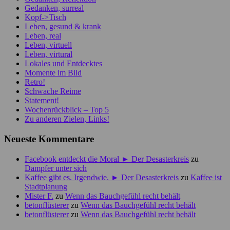
Gedanken, surreal
Kopf->Tisch
Leben, gesund & krank
Leben, real
Leben, virtuell
Leben, virtural
Lokales und Entdecktes
Momente im Bild
Retro!
Schwache Reime
Statement!
Wochenrückblick – Top 5
Zu anderen Zielen, Links!
Neueste Kommentare
Facebook entdeckt die Moral ► Der Desasterkreis
zu
Dampfer unter sich
Kaffee gibt es. Irgendwie. ► Der Desasterkreis
zu
Kaffee ist
Stadtplanung
Mister F.
zu
Wenn das Bauchgefühl recht behält
betonflüsterer
zu
Wenn das Bauchgefühl recht behält
betonflüsterer
zu
Wenn das Bauchgefühl recht behält