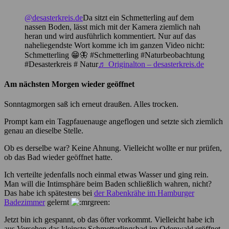
@desasterkreis.de
Da sitzt ein Schmetterling auf dem
nassen Boden, lässt mich mit der Kamera ziemlich nah
heran und wird ausführlich kommentiert. Nur auf das
naheliegendste Wort komme ich im ganzen Video nicht:
Schmetterling 😁🦋 #Schmetterling #Naturbeobachtung
#Desasterkreis # Natur
♬ Originalton – desasterkreis.de
Am nächsten Morgen wieder geöffnet
Sonntagmorgen saß ich erneut draußen. Alles trocken.
Prompt kam ein Tagpfauenauge angeflogen und setzte sich ziemlich
genau an dieselbe Stelle.
Ob es derselbe war? Keine Ahnung. Vielleicht wollte er nur prüfen,
ob das Bad wieder geöffnet hatte.
Ich verteilte jedenfalls noch einmal etwas Wasser und ging rein.
Man will die Intimsphäre beim Baden schließlich wahren, nicht?
Das habe ich spätestens bei
der Rabenkrähe im Hamburger
Badezimmer
gelernt
Jetzt bin ich gespannt, ob das öfter vorkommt. Vielleicht habe ich
aus Versehen das kleinste Schmetterlingsbad im Odenwald eröffnet.