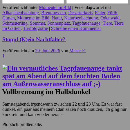
Veröffentlicht unter
Momente im Bild
|
Verschlagwortet mit
Alltagsbeobachtung
,
Brennnesseln
,
Desasterkreis
,
Falter
,
Fürth
,
Garten
,
Momente im Bild
,
Natur
,
Naturbeobachtung
,
Odenwald
,
Schmetterling
,
Sommer
,
Sonnenplatz
,
Tagpfauenauge
,
Tiere
,
Tiere
im Garten
,
Tierfotografie
|
Schreibe einen Kommentar
Stopp! (K)ein Nachtfalter?
Veröffentlicht am
29. Juni 2026
von
Mister F.
1
Vollbremsung im Halbdunkel
Samstagabend, irgendwann zwischen 22 und 23 Uhr. Es war fast
dunkel, ein paar aus meinem Clan saßen noch draußen, ich ging nur
kurz rein und kam wieder heraus.
Plötzlich brüllten alle: