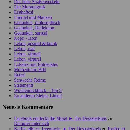
Der liebe Straßenverkehr
Der Morgengruß
Ersthaftes!
Fimmel und Macken
Gedanken, philosophisch
Gedanken, Reflektion
Gedanken, surreal
Kopf->Tisch
Leben, gesund & krank
Leben, real
Leben, virtuell
Leben, virtural
Lokales und Entdecktes
Momente im Bild
Retro!
Schwache Reime
Statement!
Wochenrückblick – Top 5
Zu anderen Zielen, Links!
Neueste Kommentare
Facebook entdeckt die Moral ► Der Desasterkreis
zu
Dampfer unter sich
Kaffee gibt es. Irgendwie. ► Der Desasterkreis
zu
Kaffee ist