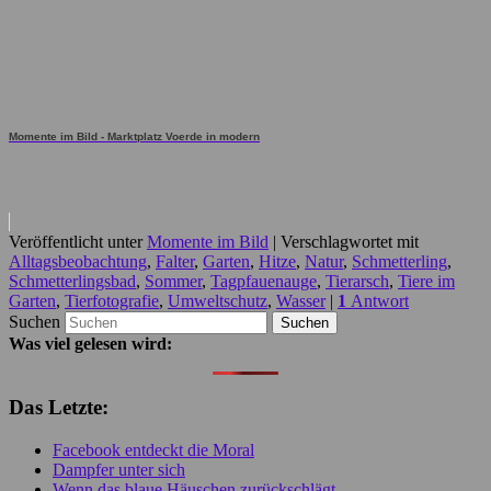
Momente im Bild - Marktplatz Voerde in modern
Veröffentlicht unter
Momente im Bild
|
Verschlagwortet mit
Alltagsbeobachtung
,
Falter
,
Garten
,
Hitze
,
Natur
,
Schmetterling
,
Schmetterlingsbad
,
Sommer
,
Tagpfauenauge
,
Tierarsch
,
Tiere im
Garten
,
Tierfotografie
,
Umweltschutz
,
Wasser
|
1
Antwort
Suchen
Was viel gelesen wird:
Das Letzte:
Facebook entdeckt die Moral
Dampfer unter sich
Wenn das blaue Häuschen zurückschlägt