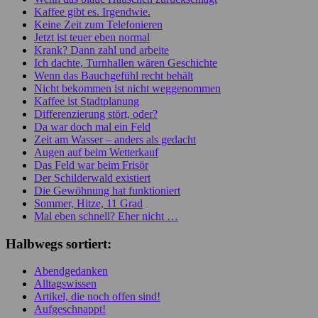
Kaffee gibt es. Irgendwie.
Keine Zeit zum Telefonieren
Jetzt ist teuer eben normal
Krank? Dann zahl und arbeite
Ich dachte, Turnhallen wären Geschichte
Wenn das Bauchgefühl recht behält
Nicht bekommen ist nicht weggenommen
Kaffee ist Stadtplanung
Differenzierung stört, oder?
Da war doch mal ein Feld
Zeit am Wasser – anders als gedacht
Augen auf beim Wetterkauf
Das Feld war beim Frisör
Der Schilderwald existiert
Die Gewöhnung hat funktioniert
Sommer, Hitze, 11 Grad
Mal eben schnell? Eher nicht …
Halbwegs sortiert:
Abendgedanken
Alltagswissen
Artikel, die noch offen sind!
Aufgeschnappt!