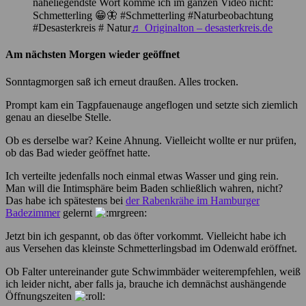
naheliegendste Wort komme ich im ganzen Video nicht:
Schmetterling 😁🦋 #Schmetterling #Naturbeobachtung
#Desasterkreis # Natur
♬ Originalton – desasterkreis.de
Am nächsten Morgen wieder geöffnet
Sonntagmorgen saß ich erneut draußen. Alles trocken.
Prompt kam ein Tagpfauenauge angeflogen und setzte sich ziemlich
genau an dieselbe Stelle.
Ob es derselbe war? Keine Ahnung. Vielleicht wollte er nur prüfen,
ob das Bad wieder geöffnet hatte.
Ich verteilte jedenfalls noch einmal etwas Wasser und ging rein.
Man will die Intimsphäre beim Baden schließlich wahren, nicht?
Das habe ich spätestens bei
der Rabenkrähe im Hamburger
Badezimmer
gelernt
Jetzt bin ich gespannt, ob das öfter vorkommt. Vielleicht habe ich
aus Versehen das kleinste Schmetterlingsbad im Odenwald eröffnet.
Ob Falter untereinander gute Schwimmbäder weiterempfehlen, weiß
ich leider nicht, aber falls ja, brauche ich demnächst aushängende
Öffnungszeiten