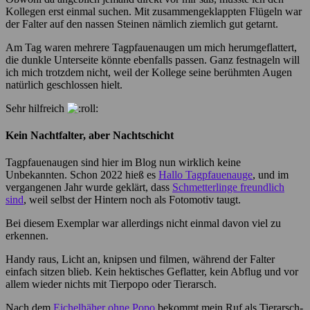
Kollegen erst einmal suchen. Mit zusammengeklappten Flügeln war
der Falter auf den nassen Steinen nämlich ziemlich gut getarnt.
Am Tag waren mehrere Tagpfauenaugen um mich herumgeflattert,
die dunkle Unterseite könnte ebenfalls passen. Ganz festnageln will
ich mich trotzdem nicht, weil der Kollege seine berühmten Augen
natürlich geschlossen hielt.
Sehr hilfreich
Kein Nachtfalter, aber Nachtschicht
Tagpfauenaugen sind hier im Blog nun wirklich keine
Unbekannten. Schon 2022 hieß es
Hallo Tagpfauenauge
, und im
vergangenen Jahr wurde geklärt, dass
Schmetterlinge freundlich
sind
, weil selbst der Hintern noch als Fotomotiv taugt.
Bei diesem Exemplar war allerdings nicht einmal davon viel zu
erkennen.
Handy raus, Licht an, knipsen und filmen, während der Falter
einfach sitzen blieb. Kein hektisches Geflatter, kein Abflug und vor
allem wieder nichts mit Tierpopo oder Tierarsch.
Nach dem
Eichelhäher ohne Popo
bekommt mein Ruf als Tierarsch-