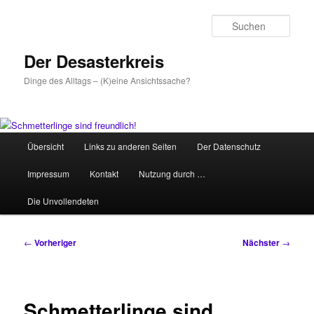
Zum
primären
Such
Inhalt
springen
Der Desasterkreis
Dinge des Alltags – (K)eine Ansichtssache?
Hauptmenü
Übersicht
Links zu anderen Seiten
Der Datenschutz
Impressum
Kontakt
Nutzung durch …
Die Unvollendeten
Beitragsnavigation
←
Vorheriger
Nächster
→
Schmetterlinge sind