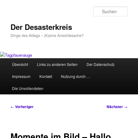
Zum
primären
Such
Inhalt
springen
Der Desasterkreis
Dinge des Alltags – (K)eine Ansichtssache?
Hauptmenü
Übersicht
Links zu anderen Seiten
Der Datenschutz
Impressum
Kontakt
Nutzung durch …
Die Unvollendeten
Beitragsnavigation
←
Vorheriger
Nächster
→
Momente im Bild – Hallo