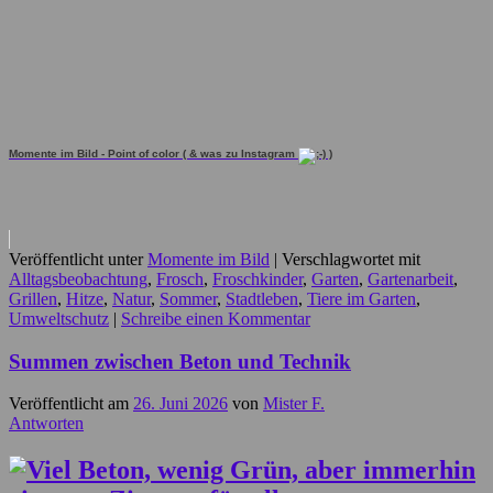
Momente im Bild - Point of color ( & was zu Instagram
)
Veröffentlicht unter
Momente im Bild
|
Verschlagwortet mit
Alltagsbeobachtung
,
Frosch
,
Froschkinder
,
Garten
,
Gartenarbeit
,
Grillen
,
Hitze
,
Natur
,
Sommer
,
Stadtleben
,
Tiere im Garten
,
Umweltschutz
|
Schreibe einen Kommentar
Summen zwischen Beton und Technik
Veröffentlicht am
26. Juni 2026
von
Mister F.
Antworten