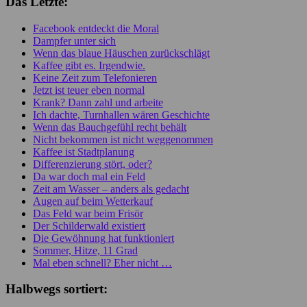
Das Letzte:
Facebook entdeckt die Moral
Dampfer unter sich
Wenn das blaue Häuschen zurückschlägt
Kaffee gibt es. Irgendwie.
Keine Zeit zum Telefonieren
Jetzt ist teuer eben normal
Krank? Dann zahl und arbeite
Ich dachte, Turnhallen wären Geschichte
Wenn das Bauchgefühl recht behält
Nicht bekommen ist nicht weggenommen
Kaffee ist Stadtplanung
Differenzierung stört, oder?
Da war doch mal ein Feld
Zeit am Wasser – anders als gedacht
Augen auf beim Wetterkauf
Das Feld war beim Frisör
Der Schilderwald existiert
Die Gewöhnung hat funktioniert
Sommer, Hitze, 11 Grad
Mal eben schnell? Eher nicht …
Halbwegs sortiert: