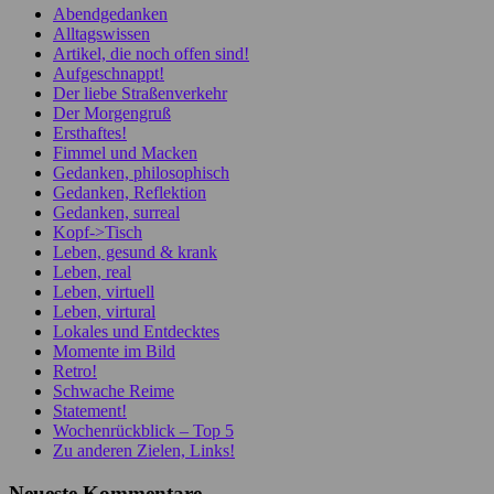
Abendgedanken
Alltagswissen
Artikel, die noch offen sind!
Aufgeschnappt!
Der liebe Straßenverkehr
Der Morgengruß
Ersthaftes!
Fimmel und Macken
Gedanken, philosophisch
Gedanken, Reflektion
Gedanken, surreal
Kopf->Tisch
Leben, gesund & krank
Leben, real
Leben, virtuell
Leben, virtural
Lokales und Entdecktes
Momente im Bild
Retro!
Schwache Reime
Statement!
Wochenrückblick – Top 5
Zu anderen Zielen, Links!
Neueste Kommentare