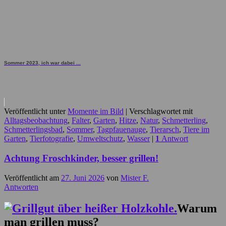
Sommer 2023, ich war dabei ...
Veröffentlicht unter
Momente im Bild
|
Verschlagwortet mit
Alltagsbeobachtung
,
Falter
,
Garten
,
Hitze
,
Natur
,
Schmetterling
,
Schmetterlingsbad
,
Sommer
,
Tagpfauenauge
,
Tierarsch
,
Tiere im
Garten
,
Tierfotografie
,
Umweltschutz
,
Wasser
|
1
Antwort
Achtung Froschkinder, besser grillen!
Veröffentlicht am
27. Juni 2026
von
Mister F.
Antworten
Warum
man grillen muss?