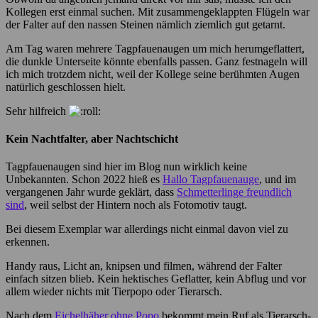
Kollegen erst einmal suchen. Mit zusammengeklappten Flügeln war
der Falter auf den nassen Steinen nämlich ziemlich gut getarnt.
Am Tag waren mehrere Tagpfauenaugen um mich herumgeflattert,
die dunkle Unterseite könnte ebenfalls passen. Ganz festnageln will
ich mich trotzdem nicht, weil der Kollege seine berühmten Augen
natürlich geschlossen hielt.
Sehr hilfreich
Kein Nachtfalter, aber Nachtschicht
Tagpfauenaugen sind hier im Blog nun wirklich keine
Unbekannten. Schon 2022 hieß es
Hallo Tagpfauenauge
, und im
vergangenen Jahr wurde geklärt, dass
Schmetterlinge freundlich
sind
, weil selbst der Hintern noch als Fotomotiv taugt.
Bei diesem Exemplar war allerdings nicht einmal davon viel zu
erkennen.
Handy raus, Licht an, knipsen und filmen, während der Falter
einfach sitzen blieb. Kein hektisches Geflatter, kein Abflug und vor
allem wieder nichts mit Tierpopo oder Tierarsch.
Nach dem
Eichelhäher ohne Popo
bekommt mein Ruf als Tierarsch-