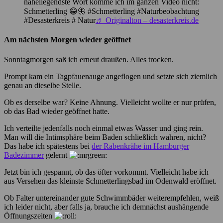
naheliegendste Wort komme ich im ganzen Video nicht:
Schmetterling 😁🦋 #Schmetterling #Naturbeobachtung
#Desasterkreis # Natur
♬ Originalton – desasterkreis.de
Am nächsten Morgen wieder geöffnet
Sonntagmorgen saß ich erneut draußen. Alles trocken.
Prompt kam ein Tagpfauenauge angeflogen und setzte sich ziemlich
genau an dieselbe Stelle.
Ob es derselbe war? Keine Ahnung. Vielleicht wollte er nur prüfen,
ob das Bad wieder geöffnet hatte.
Ich verteilte jedenfalls noch einmal etwas Wasser und ging rein.
Man will die Intimsphäre beim Baden schließlich wahren, nicht?
Das habe ich spätestens bei
der Rabenkrähe im Hamburger
Badezimmer
gelernt
Jetzt bin ich gespannt, ob das öfter vorkommt. Vielleicht habe ich
aus Versehen das kleinste Schmetterlingsbad im Odenwald eröffnet.
Ob Falter untereinander gute Schwimmbäder weiterempfehlen, weiß
ich leider nicht, aber falls ja, brauche ich demnächst aushängende
Öffnungszeiten