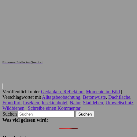
Einsame Stelle im Quadrat
Veröffentlicht unter
Gedanken, Reflektion
,
Momente im Bild
|
Verschlagwortet mit
Alltagsbeobachtung
,
Betonwüste
,
Dachfläche
,
Frankfurt
,
Insekten
,
Insektenhotel
,
Natur
,
Stadtleben
,
Umweltschutz
,
Wildbienen
|
Schreibe einen Kommentar
Suchen
Was viel gelesen wird: