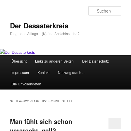
Zum
Zum
primären
sekundären
Such
Inhalt
Inhalt
springen
springen
Der Desasterkreis
Dinge des Alltags – (K)eine Ansichtssache?
Hauptmenü
Übersicht
Links zu anderen Seiten
Der Datenschutz
Impressum
Kontakt
Nutzung durch …
Die Unvollendeten
SCHLAGWORTARCHIV:
SONNE GLATT
Man fühlt sich schon
verarscht, gell?