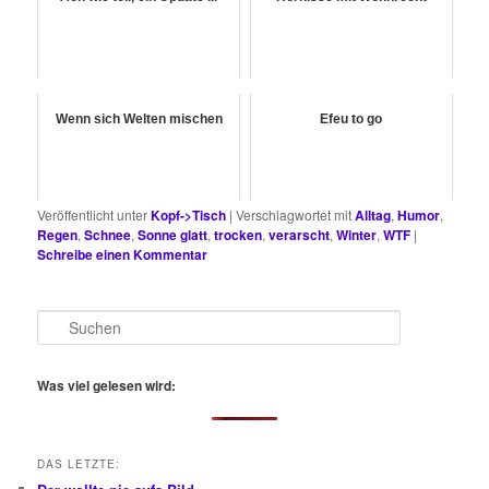
Wenn sich Welten mischen
Efeu to go
Veröffentlicht unter
Kopf->Tisch
|
Verschlagwortet mit
Alltag
,
Humor
,
Regen
,
Schnee
,
Sonne glatt
,
trocken
,
verarscht
,
Winter
,
WTF
|
Schreibe einen Kommentar
S
u
c
h
Was viel gelesen wird:
e
n
DAS LETZTE: