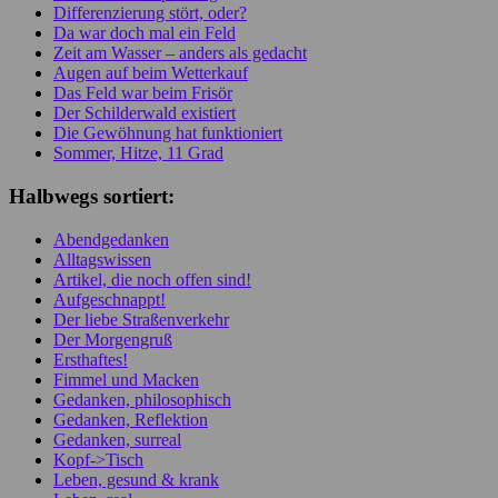
Differenzierung stört, oder?
Da war doch mal ein Feld
Zeit am Wasser – anders als gedacht
Augen auf beim Wetterkauf
Das Feld war beim Frisör
Der Schilderwald existiert
Die Gewöhnung hat funktioniert
Sommer, Hitze, 11 Grad
Halbwegs sortiert:
Abendgedanken
Alltagswissen
Artikel, die noch offen sind!
Aufgeschnappt!
Der liebe Straßenverkehr
Der Morgengruß
Ersthaftes!
Fimmel und Macken
Gedanken, philosophisch
Gedanken, Reflektion
Gedanken, surreal
Kopf->Tisch
Leben, gesund & krank