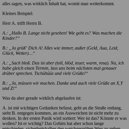
alles sagen, was wirklich Inhalt hat, womit man weiterkommt.
Kleines Beispiel:
Herr A. trifft Herrn B.
A.: „Hallo B. Lange nicht gesehen! Wie geht es? Was machen die
Kinder?“
B.: „Ja grüß‘ Dich A! Alles wie immer, außer (Geld, Aua, Leid,
Glück, Wetter)…“
A.: „Sach bloß. Das ist aber (toll, blöd, teuer, warm, rosa). Na, ich
habe gleich einen Termin, lass uns beim nächsten mal genauer
drüber sprechen. Tschühüüs und viele Grüße!“
B.: „Ja, müssen wir machen. Danke und auch viele Grüße an X,Y
und Z!“
Was da aber gerade wirklich abgelaufen ist:
A. ist mit wichtigen Gedanken befasst, geht an die Straße entlang,
sieht B. entgegen kommen, an ein Ausweichen ist nicht mehr zu
denken. In der ersten Panik wird sortiert: Wer ist das? Könnte er was
wollen? Ist er wichtig? Das Gehirn hat aber schon lange
entschieden, sicherheitshalber den weichgespülten Weg zu gehen,