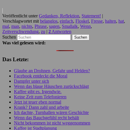
Veröffentlicht unter
Gedanken, Reflektion
,
Statement!
|
Verschlagwortet mit
belanglos
,
einfach
,
Floskel
,
Fresse
,
halten
,
hat
,
mal
,
man
,
nichts
,
Phrase
,
sagen
,
Smallalk
,
Wenn
,
Zeitverschwendung
,
zu
|
2
Antworten
Suchen
Was viel gelesen wird:
Das Letzte:
Glaube an Drohnen, Gefahr und Helden?
Facebook entdeckt die Moral
Dampfer unter sich
Wenn das blaue Häuschen zurückschlägt
Kaffee gibt es. Irgendwie.
Keine Zeit zum Telefonieren
Jetzt ist teuer eben normal
Krank? Dann zahl und arbeite
Ich dachte, Turnhallen wären Geschichte
Wenn das Bauchgefühl recht behält
Nicht bekommen ist nicht weggenommen
Kaffee ist Stadtplanung