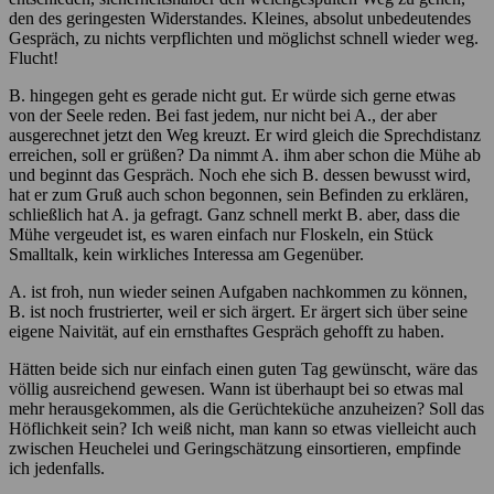
den des geringesten Widerstandes. Kleines, absolut unbedeutendes
Gespräch, zu nichts verpflichten und möglichst schnell wieder weg.
Flucht!
B. hingegen geht es gerade nicht gut. Er würde sich gerne etwas
von der Seele reden. Bei fast jedem, nur nicht bei A., der aber
ausgerechnet jetzt den Weg kreuzt. Er wird gleich die Sprechdistanz
erreichen, soll er grüßen? Da nimmt A. ihm aber schon die Mühe ab
und beginnt das Gespräch. Noch ehe sich B. dessen bewusst wird,
hat er zum Gruß auch schon begonnen, sein Befinden zu erklären,
schließlich hat A. ja gefragt. Ganz schnell merkt B. aber, dass die
Mühe vergeudet ist, es waren einfach nur Floskeln, ein Stück
Smalltalk, kein wirkliches Interessa am Gegenüber.
A. ist froh, nun wieder seinen Aufgaben nachkommen zu können,
B. ist noch frustrierter, weil er sich ärgert. Er ärgert sich über seine
eigene Naivität, auf ein ernsthaftes Gespräch gehofft zu haben.
Hätten beide sich nur einfach einen guten Tag gewünscht, wäre das
völlig ausreichend gewesen. Wann ist überhaupt bei so etwas mal
mehr herausgekommen, als die Gerüchteküche anzuheizen? Soll das
Höflichkeit sein? Ich weiß nicht, man kann so etwas vielleicht auch
zwischen Heuchelei und Geringschätzung einsortieren, empfinde
ich jedenfalls.