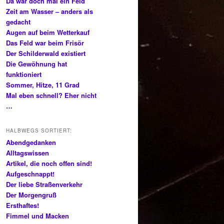
Da war doch mal ein Feld
Zeit am Wasser – anders als
gedacht
Augen auf beim Wetterkauf
Das Feld war beim Frisör
Der Schilderwald existiert
Die Gewöhnung hat
funktioniert
Sommer, Hitze, 11 Grad
Mal eben schnell? Eher nicht
…
HALBWEGS SORTIERT:
Abendgedanken
Alltagswissen
Artikel, die noch offen sind!
Aufgeschnappt!
Der liebe Straßenverkehr
Der Morgengruß
Ersthaftes!
Fimmel und Macken