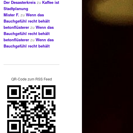
Der Desasterkreis
zu
Kaffee ist
Stadtplanung
Mister F.
zu
Wenn das
Bauchgefühl recht behält
betonflüsterer
zu
Wenn das
Bauchgefühl recht behält
betonflüsterer
zu
Wenn das
Bauchgefühl recht behält
QR-Code zum RSS Feed