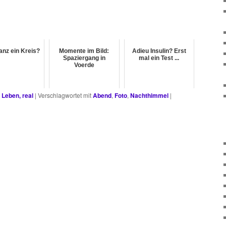
anz ein Kreis?
Momente im Bild:
Adieu Insulin? Erst
Spaziergang in
mal ein Test ...
Voerde
,
Leben, real
|
Verschlagwortet mit
Abend
,
Foto
,
Nachthimmel
|