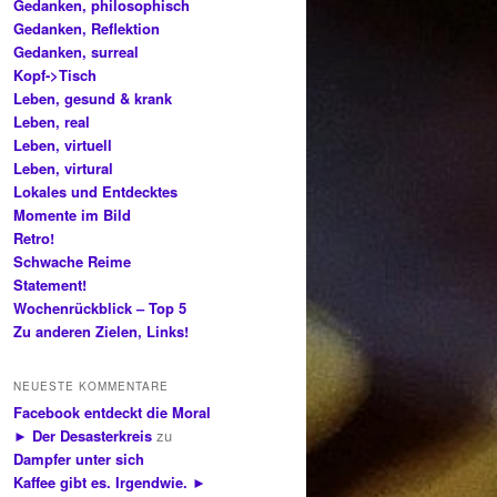
Gedanken, philosophisch
Gedanken, Reflektion
Gedanken, surreal
Kopf->Tisch
Leben, gesund & krank
Leben, real
Leben, virtuell
Leben, virtural
Lokales und Entdecktes
Momente im Bild
Retro!
Schwache Reime
Statement!
Wochenrückblick – Top 5
Zu anderen Zielen, Links!
NEUESTE KOMMENTARE
Facebook entdeckt die Moral
► Der Desasterkreis
zu
Dampfer unter sich
Kaffee gibt es. Irgendwie. ►