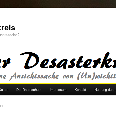
reis
sichtssache?
Seiten
Der Datenschutz
Impressum
Kontakt
Nutzung durc
MEL