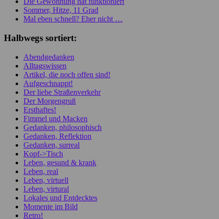
Die Gewöhnung hat funktioniert
Sommer, Hitze, 11 Grad
Mal eben schnell? Eher nicht …
Halbwegs sortiert:
Abendgedanken
Alltagswissen
Artikel, die noch offen sind!
Aufgeschnappt!
Der liebe Straßenverkehr
Der Morgengruß
Ersthaftes!
Fimmel und Macken
Gedanken, philosophisch
Gedanken, Reflektion
Gedanken, surreal
Kopf->Tisch
Leben, gesund & krank
Leben, real
Leben, virtuell
Leben, virtural
Lokales und Entdecktes
Momente im Bild
Retro!