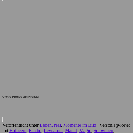
Große Freude am Freitag!
Veröffentlicht unter
Leben, real
,
Momente im Bild
|
Verschlagwortet
mit
Erdbeere
,
Küche
,
Levitation
,
Macht
,
Magie
,
Schweben
,