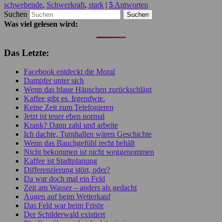
schwebende
,
Schwerkraft
,
stark
|
5
Antworten
Suchen
Was viel gelesen wird:
Das Letzte:
Facebook entdeckt die Moral
Dampfer unter sich
Wenn das blaue Häuschen zurückschlägt
Kaffee gibt es. Irgendwie.
Keine Zeit zum Telefonieren
Jetzt ist teuer eben normal
Krank? Dann zahl und arbeite
Ich dachte, Turnhallen wären Geschichte
Wenn das Bauchgefühl recht behält
Nicht bekommen ist nicht weggenommen
Kaffee ist Stadtplanung
Differenzierung stört, oder?
Da war doch mal ein Feld
Zeit am Wasser – anders als gedacht
Augen auf beim Wetterkauf
Das Feld war beim Frisör
Der Schilderwald existiert